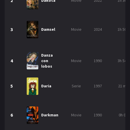
2
Dakota
Movie
2022
1h 36m
NETFLIX
AÑOS
3
Damsel
Movie
2024
1h 50m
2023
2022
2021
2020
Danza
2019
2018
4
con
Movie
1990
3h 54m
lobos
2014
2006
2002
2001
5
Daria
Serie
1997
21 min
2000
1990
SERIES
6
Darkman
Movie
1990
0h 0m
PELICULAS