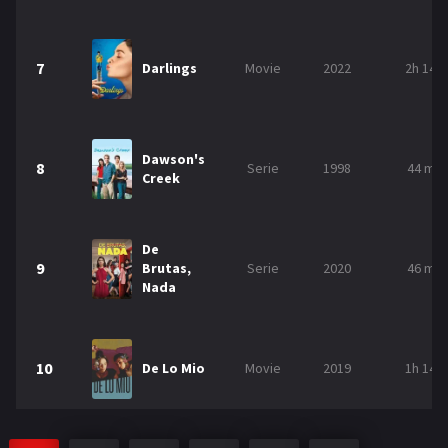
7
Darlings
Movie
2022
2h 14m
Dawson's
8
Serie
1998
44 min
Creek
De
9
Brutas,
Serie
2020
46 min
Nada
10
De Lo Mio
Movie
2019
1h 14m