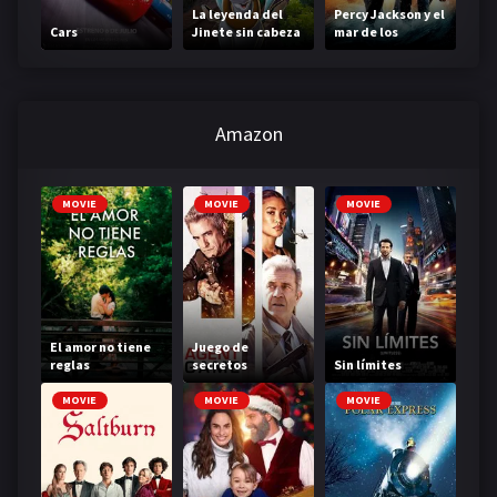
La leyenda del
Percy Jackson y el
Cars
Jinete sin cabeza
mar de los
monstruos
Amazon
MOVIE
MOVIE
MOVIE
El amor no tiene
Juego de
reglas
secretos
Sin límites
MOVIE
MOVIE
MOVIE