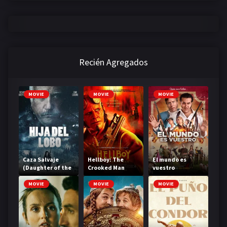
Recién Agregados
MOVIE
MOVIE
MOVIE
Caza Salvaje
Hellboy: The
El mundo es
(Daughter of the
Crooked Man
vuestro
Wolf)
MOVIE
MOVIE
MOVIE