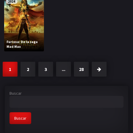
2024
Furiosa: De la saga
Mad Max
1
2
3
...
28
Buscar
Buscar