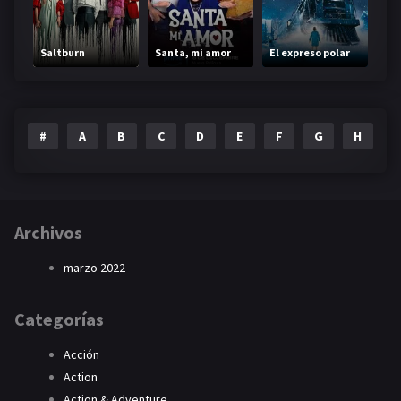
Saltburn
Santa, mi amor
El expreso polar
#
A
B
C
D
E
F
G
H
I
Archivos
marzo 2022
Categorías
Acción
Action
Action & Adventure