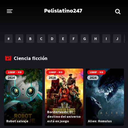
INICIO
ESTRENOS 2023
#
A
B
C
D
E
F
G
H
I
J
GENEROS
Ciencia ficción
Acción
Aventura
1080P - HD
1080P - HD
1080P - HD
Comedia
Crimen
2024
2024
2024
Drama
Familia
DISNEY
HBO MAX
Borderlands: El
destino del universo
Robot salvaje
está en juego
Alien: Romulus
AMAZON PRIME