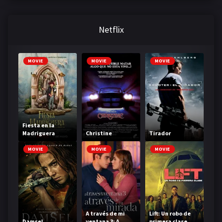
Netflix
MOVIE
MOVIE
MOVIE
Fiesta en la
Madriguera
Christine
Tirador
MOVIE
MOVIE
MOVIE
A través de mi
Lift: Un robo de
Damsel
ventana 3: A
primera clase