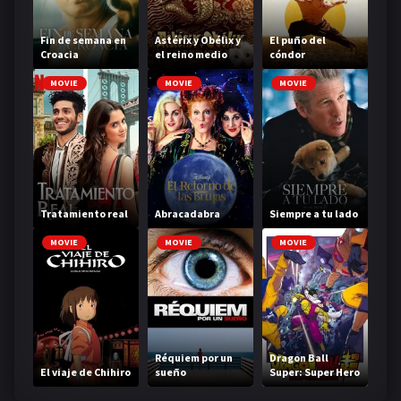
Fin de semana en
Astérix y Obélix y
El puño del
Croacia
el reino medio
cóndor
MOVIE
MOVIE
MOVIE
Tratamiento real
Abracadabra
Siempre a tu lado
MOVIE
MOVIE
MOVIE
Réquiem por un
Dragon Ball
El viaje de Chihiro
sueño
Super: Super Hero