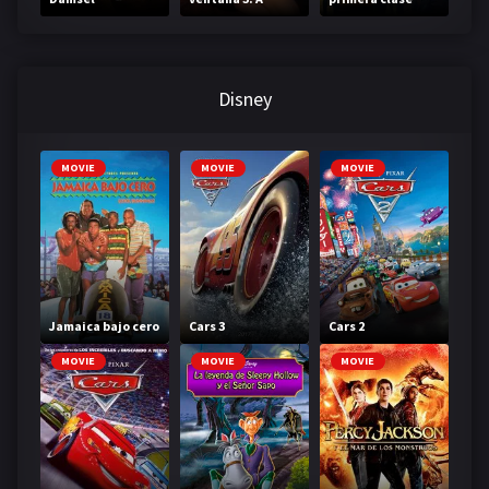
través de tu
mirada
Disney
MOVIE
MOVIE
MOVIE
Jamaica bajo cero
Cars 3
Cars 2
MOVIE
MOVIE
MOVIE