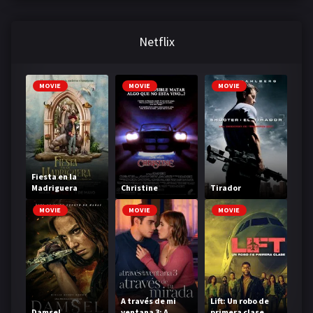
Netflix
MOVIE
MOVIE
MOVIE
Fiesta en la
Madriguera
Christine
Tirador
MOVIE
MOVIE
MOVIE
A través de mi
Lift: Un robo de
Damsel
ventana 3: A
primera clase