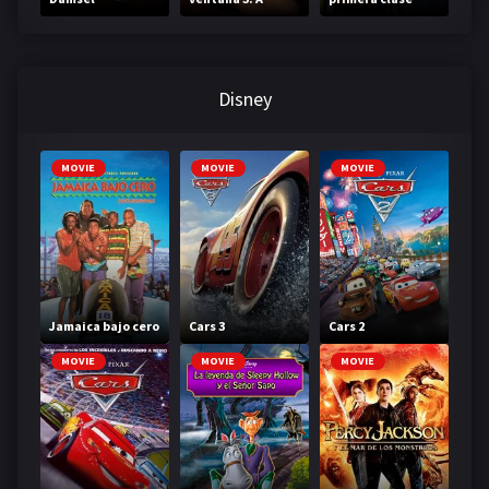
través de tu
mirada
Disney
MOVIE
MOVIE
MOVIE
Jamaica bajo cero
Cars 3
Cars 2
MOVIE
MOVIE
MOVIE