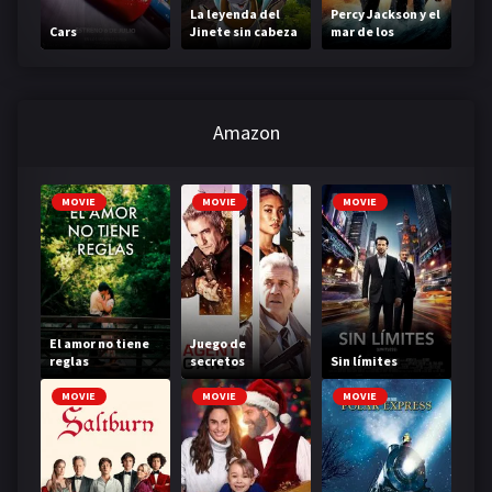
La leyenda del
Percy Jackson y el
Cars
Jinete sin cabeza
mar de los
monstruos
Amazon
MOVIE
MOVIE
MOVIE
El amor no tiene
Juego de
reglas
secretos
Sin límites
MOVIE
MOVIE
MOVIE