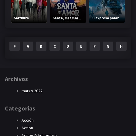
Saltburn
Santa, mi amor
El expreso polar
#
A
B
C
D
E
F
G
H
I
Archivos
marzo 2022
Categorías
Acción
Action
Action & Adventure