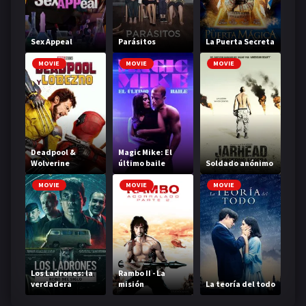
Sex Appeal
Parásitos
La Puerta Secreta
MOVIE
MOVIE
MOVIE
Deadpool &
Magic Mike: El
Wolverine
último baile
Soldado anónimo
MOVIE
MOVIE
MOVIE
Los Ladrones: la
Rambo II - La
verdadera
misión
La teoría del todo
historia del robo
del siglo