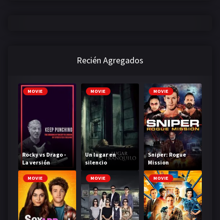
Recién Agregados
MOVIE
MOVIE
MOVIE
Rocky vs Drago -
Un lugar en
Sniper: Rogue
La versión
silencio
Mission
definitiva
MOVIE
MOVIE
MOVIE