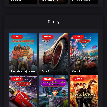
través de tu
mirada
Disney
MOVIE
MOVIE
MOVIE
Jamaica bajo cero
Cars 3
Cars 2
MOVIE
MOVIE
MOVIE