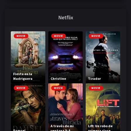
Netflix
MOVIE
MOVIE
MOVIE
Fiesta en la
Madriguera
Christine
Tirador
MOVIE
MOVIE
MOVIE
A través de mi
Lift: Un robo de
Damsel
ventana 3: A
primera clase