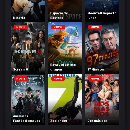
Espacio de
Moonfall Impacto
Miseria
Rastreo
lunar
MOVIE
MOVIE
MOVIE
Raya y el último
Scream 6
dragón
97 Minutos
MOVIE
MOVIE
MOVIE
Animales
Fantásticos: Los
Zoolander
Dos más dos
Crímenes De
Grindelwald