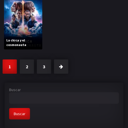
La chica y el
cosmonauta
1
2
3
Buscar
Buscar