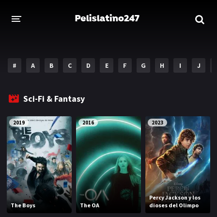
INICIO
ESTRENOS 2023
#
A
B
C
D
E
F
G
H
I
J
GENEROS
Sci-Fi & Fantasy
Acción
Aventura
2019
2016
2023
Comedia
Crimen
Drama
Familia
DISNEY
HBO MAX
Percy Jackson y los
The Boys
The OA
dioses del Olimpo
AMAZON PRIME