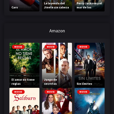
La leyenda del
Percy Jackson y el
Cars
Jinete sin cabeza
mar de los
monstruos
Amazon
MOVIE
MOVIE
MOVIE
El amor no tiene
Juego de
reglas
secretos
Sin límites
MOVIE
MOVIE
MOVIE