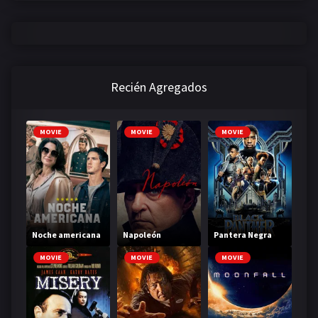
Recién Agregados
MOVIE
MOVIE
MOVIE
Noche americana
Napoleón
Pantera Negra
MOVIE
MOVIE
MOVIE