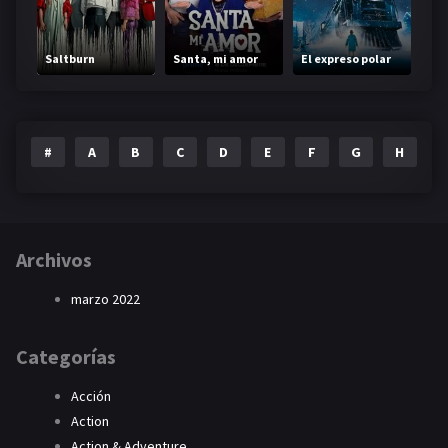
Saltburn
Santa, mi amor
El expreso polar
#
A
B
C
D
E
F
G
H
I
Archivos
marzo 2022
Categorías
Acción
Action
Action & Adventure