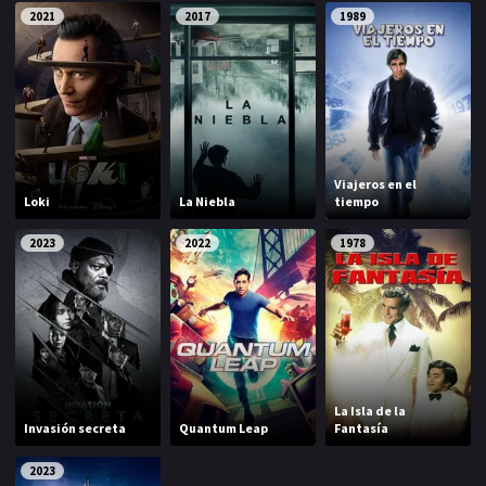
2021
2017
1989
NETFLIX
AÑOS
2023
2022
2021
2020
Viajeros en el
Loki
La Niebla
tiempo
2019
2018
2023
2022
1978
2014
2006
2002
2001
2000
1990
SERIES
La Isla de la
Invasión secreta
Quantum Leap
Fantasía
PELICULAS
2023