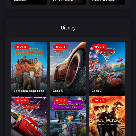
través de tu
mirada
Disney
MOVIE
MOVIE
MOVIE
Jamaica bajo cero
Cars 3
Cars 2
MOVIE
MOVIE
MOVIE