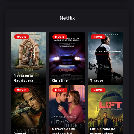
Netflix
MOVIE
MOVIE
MOVIE
Fiesta en la
Madriguera
Christine
Tirador
MOVIE
MOVIE
MOVIE
A través de mi
Lift: Un robo de
Damsel
ventana 3: A
primera clase