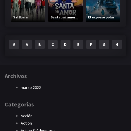
Saltburn
Santa, mi amor
El expreso polar
#
A
B
C
D
E
F
G
H
I
Archivos
marzo 2022
Categorías
Acción
Action
Action & Adventure