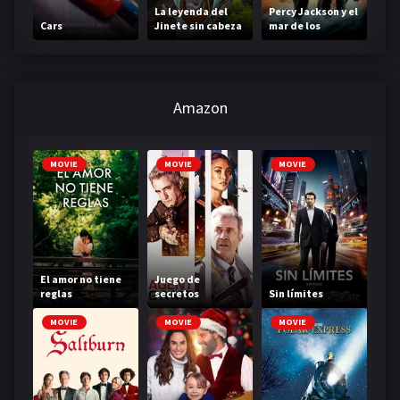
La leyenda del
Percy Jackson y el
Cars
Jinete sin cabeza
mar de los
monstruos
Amazon
MOVIE
MOVIE
MOVIE
El amor no tiene
Juego de
reglas
secretos
Sin límites
MOVIE
MOVIE
MOVIE