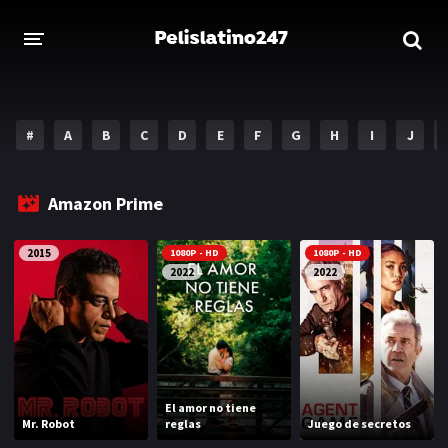
INICIO
ESTRENOS 2023
#
A
B
C
D
E
F
G
H
I
J
GENEROS
Amazon Prime
Acción
Aventura
2015
1080P - HD
1080P - HD
Comedia
Crimen
2022
2022
Drama
Familia
DISNEY
HBO MAX
El amor no tiene
Mr. Robot
reglas
Juego de secretos
AMAZON PRIME