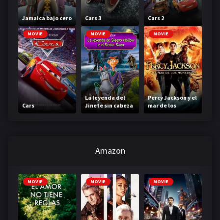
Jamaica bajo cero
Cars 3
Cars 2
MOVIE
MOVIE
MOVIE
La leyenda del
Percy Jackson y el
Cars
Jinete sin cabeza
mar de los
monstruos
Amazon
MOVIE
MOVIE
MOVIE