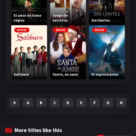
El amor no tiene
Juego de
reglas
secretos
Sin límites
MOVIE
MOVIE
MOVIE
Saltburn
Santa, mi amor
El expreso polar
#
A
B
C
D
E
F
G
H
I
More titles like this