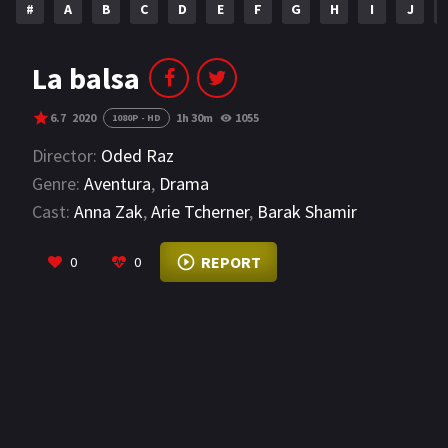
#
A
B
C
D
E
F
G
H
I
J
NETFLIX
AÑOS
La balsa
2023
2022
6.7
2020
1h 30m
1055
1080P - HD
2021
2020
Director:
Oded Raz
Genre:
Aventura
,
Drama
2019
2018
Cast:
Anna Zak
,
Arie Tcherner
,
Barak Shamir
2014
2006
VIEW MORE
REPORT
0
0
2002
2001
2000
1990
SERIES
PELICULAS