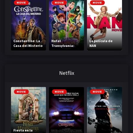
Sith
MOVIE
MOVIE
MOVIE
Constantine: La
Hotel
La película de
Casa del Misterio
Transylvania:
NAN
Transformanía
Netflix
MOVIE
MOVIE
MOVIE
Fiesta en la