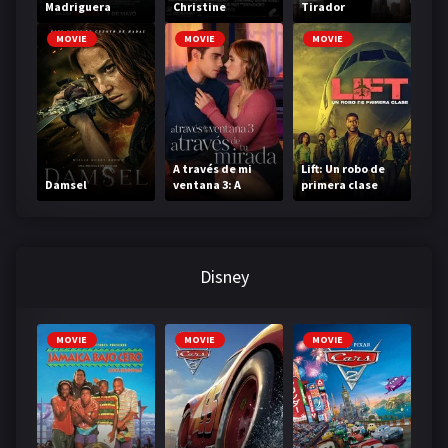
Madriguera
Christine
Tirador
MOVIE
MOVIE
MOVIE
A través de mi
Lift: Un robo de
Damsel
ventana 3: A
primera clase
través de tu
mirada
Disney
MOVIE
MOVIE
MOVIE