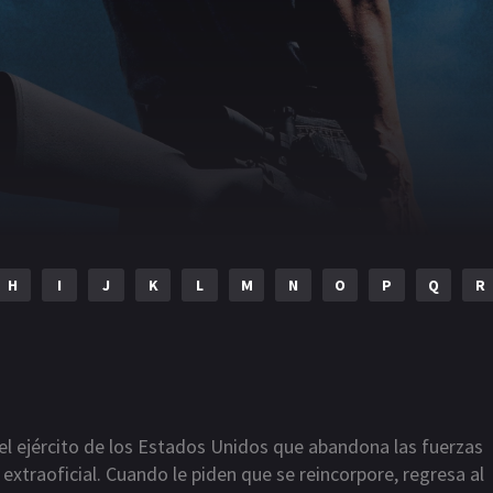
H
I
J
K
L
M
N
O
P
Q
R
el ejército de los Estados Unidos que abandona las fuerzas
xtraoficial. Cuando le piden que se reincorpore, regresa al