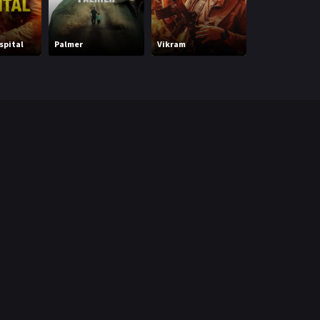
spital
Palmer
Vikram
Heist 88