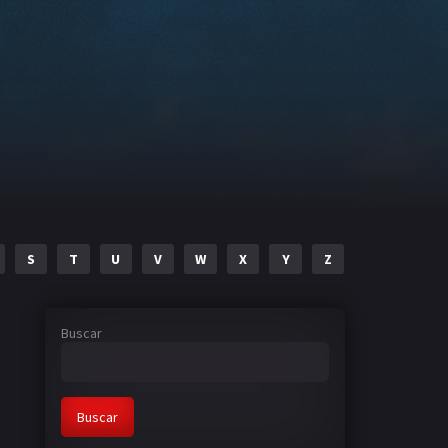
S
T
U
V
W
X
Y
Z
Buscar
Buscar