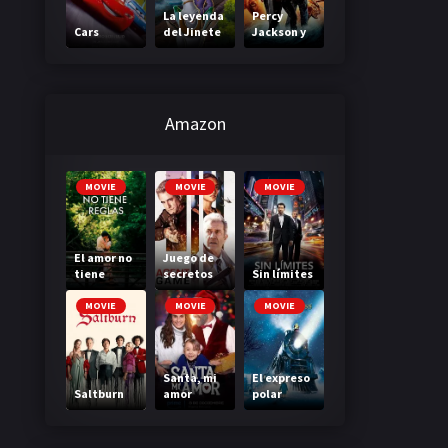
La leyenda
Percy
Cars
del Jinete
Jackson y
sin cabeza
el mar de
los
monstruos
Amazon
MOVIE
MOVIE
MOVIE
El amor no
Juego de
tiene
secretos
Sin límites
reglas
MOVIE
MOVIE
MOVIE
Santa, mi
El expreso
Saltburn
amor
polar