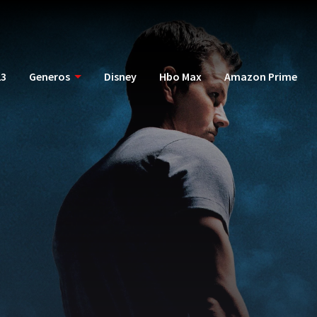
23
Generos
Disney
Hbo Max
Amazon Prime