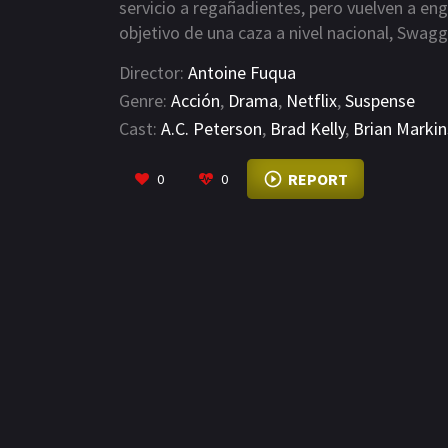
servicio a regañadientes, pero vuelven a enga
objetivo de una caza a nivel nacional, Swag
Director:
Antoine Fuqua
Genre:
Acción
,
Drama
,
Netflix
,
Suspense
Cast:
A.C. Peterson
,
Brad Kelly
,
Brian Marki
REPORT
0
0