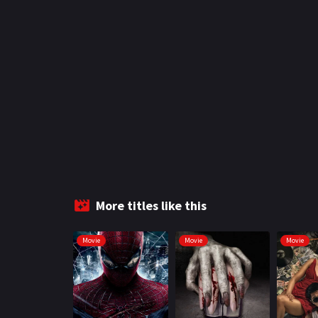
More titles like this
Movie
Movie
Movie