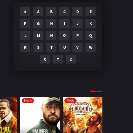
#
A
B
C
D
E
F
G
H
I
J
K
L
M
N
O
P
Q
R
S
T
U
V
W
X
Y
Z
Movie
Movie
Movie