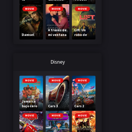
Madriguer
a
MOVIE
MOVIE
MOVIE
A través de
Lift: Un
Damsel
mi ventana
robo de
3: A través
primera
de tu
clase
mirada
Disney
MOVIE
MOVIE
MOVIE
Jamaica
bajo cero
Cars 3
Cars 2
MOVIE
MOVIE
MOVIE