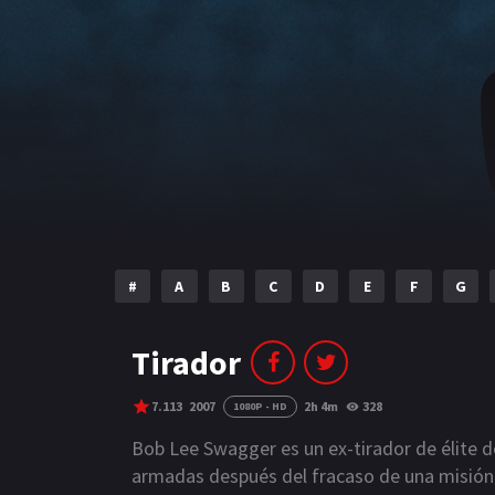
#
A
B
C
D
E
F
G
Tirador
7.113
2007
2h 4m
328
1080P - HD
Bob Lee Swagger es un ex-tirador de élite d
armadas después del fracaso de una misión e