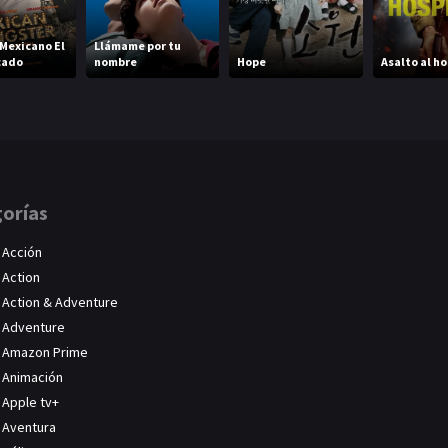
Mexicano El
Llámame por tu
cado
nombre
Hope
Asalto al ho
orías
Acción
Action
Action & Adventure
Adventure
Amazon Prime
Animación
Apple tv+
Aventura