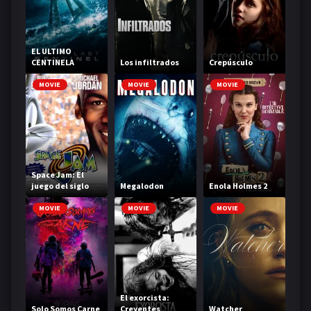
EL ULTIMO
CENTINELA
Los infiltrados
Crepúsculo
MOVIE
MOVIE
MOVIE
Space Jam: El
juego del siglo
Megalodon
Enola Holmes 2
MOVIE
MOVIE
MOVIE
El exorcista:
Solo Somos Carne
Creyentes
Watcher