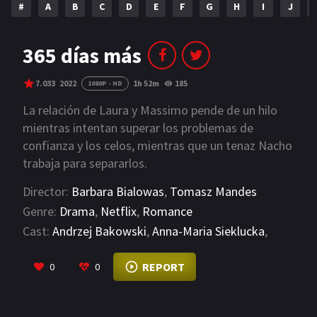
#
A
B
C
D
E
F
G
H
I
J
NETFLIX
AÑOS
365 días más
2023
2022
7.033
2022
1h 52m
185
1080P - HD
2021
2020
La relación de Laura y Massimo pende de un hilo
mientras intentan superar los problemas de
2019
2018
confianza y los celos, mientras que un tenaz Nacho
trabaja para separarlos.
2014
2006
Director:
Barbara Bialowas
,
Tomasz Mandes
2002
2001
Genre:
Drama
,
Netflix
,
Romance
2000
1990
Cast:
Andrzej Bakowski
,
Anna-Maria Sieklucka
,
Blanka Lipińska
VIEW MORE
SERIES
REPORT
0
0
PELICULAS