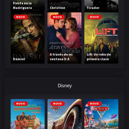
Fiesta en la
Madriguera
Christine
Tirador
MOVIE
MOVIE
MOVIE
A través de mi
Lift: Un robo de
Damsel
ventana 3: A
primera clase
través de tu
mirada
Disney
MOVIE
MOVIE
MOVIE