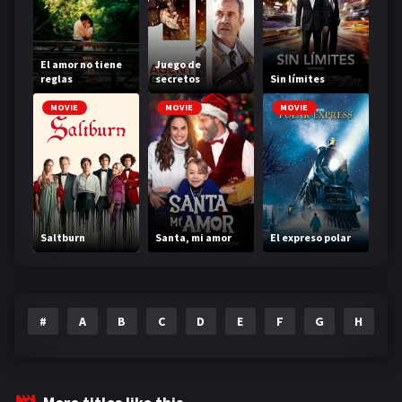
El amor no tiene
Juego de
reglas
secretos
Sin límites
MOVIE
MOVIE
MOVIE
Saltburn
Santa, mi amor
El expreso polar
#
A
B
C
D
E
F
G
H
I