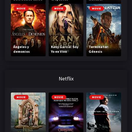
MOVIE
MOVIE
MOVIE
Ángeles y
Kany García: Soy
Terminator:
demonios
Yo en Vivo
Génesis
Netflix
MOVIE
MOVIE
MOVIE