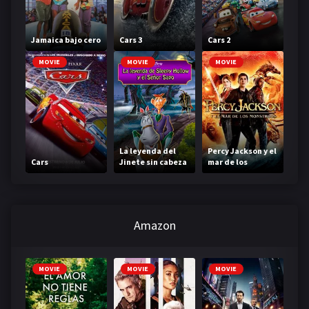
Jamaica bajo cero
Cars 3
Cars 2
MOVIE
MOVIE
MOVIE
La leyenda del
Percy Jackson y el
Cars
Jinete sin cabeza
mar de los
monstruos
Amazon
MOVIE
MOVIE
MOVIE