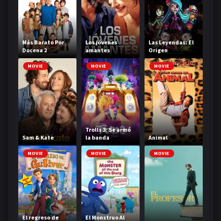
Más Barato Por
Los jóvenes
Las Leyendas: El
Docena 2
amantes
Origen
MOVIE
MOVIE
MOVIE
Trolls 3: Se armó
Sam & Kate
la banda
Animal
MOVIE
MOVIE
MOVIE
‎El regreso de
El Monstruo Al