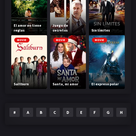
El amor no tiene
Juego de
reglas
secretos
Sin límites
MOVIE
MOVIE
MOVIE
Saltburn
Santa, mi amor
El expreso polar
#
A
B
C
D
E
F
G
H
I