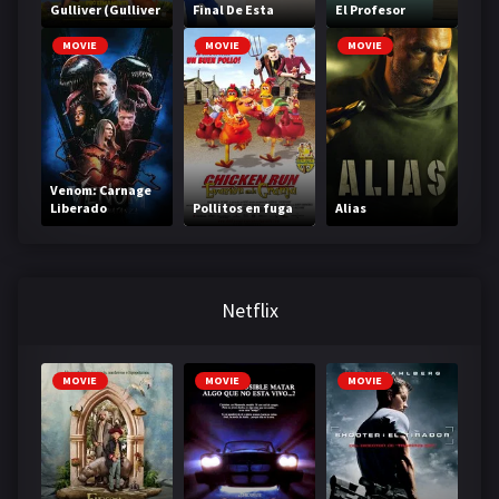
Gulliver (Gulliver
Final De Esta
El Profesor
Returns)
Historia
MOVIE
MOVIE
MOVIE
Venom: Carnage
Liberado
Pollitos en fuga
Alias
Netflix
MOVIE
MOVIE
MOVIE