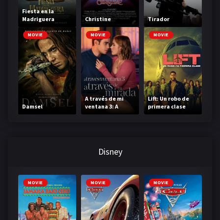
Fiesta en la
Madriguera
Christine
Tirador
MOVIE
MOVIE
MOVIE
A través de mi
Lift: Un robo de
Damsel
ventana 3: A
primera clase
través de tu
mirada
Disney
MOVIE
MOVIE
MOVIE