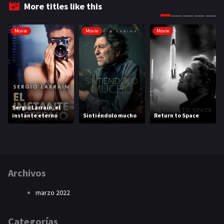
More titles like this
Movie
Movie
Movie
Sergio Larraín, el
instante eterno
Sintiéndolo mucho
Return to Space
Archivos
marzo 2022
Categorías