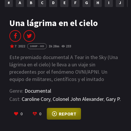
#
A
B
C
D
E
F
G
H
I
J
NETFLIX
AÑOS
Una lágrima en el cielo
2023
2022
2021
2020
7
2022
1h 28m
233
1080P - HD
2019
2018
Este premiado documental A Tear in the Sky (Una
lágrima en el cielo) le lleva a un viaje sin
2014
2006
precedentes por el fenómeno OVNI/APNI. Un
equipo de militares, científicos y el invitado
2002
2001
especial William Shatner intentarán recapturar, en
Genre:
Documental
2000
1990
tiempo real, los ovnis "TicTac" de la Marina de los
Cast:
Caroline Cory
,
Colonel John Alexander
,
Gary P.
Estados Unidos y otras anomalías espaciales,
Voorhis Jr.
SERIES
utilizando equipos y tecnología militar de última
VIEW MORE
REPORT
0
0
generación. Lo que encuentran en su lugar son
PELICULAS
pistas que invitan a la reflexión sobre la verdadera
naturaleza del fenómeno OVNI y el propio tejido de