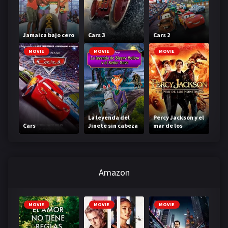
Jamaica bajo cero
Cars 3
Cars 2
MOVIE
MOVIE
MOVIE
La leyenda del
Percy Jackson y el
Cars
Jinete sin cabeza
mar de los
monstruos
Amazon
MOVIE
MOVIE
MOVIE