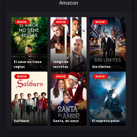
Amazon
MOVIE
MOVIE
MOVIE
El amor no tiene
Juego de
reglas
secretos
Sin límites
MOVIE
MOVIE
MOVIE
Saltburn
Santa, mi amor
El expreso polar