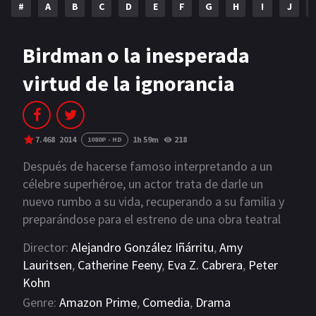
#
A
B
C
D
E
F
G
H
I
J
NETFLIX
AÑOS
Birdman o la inesperada
virtud de la ignorancia
2023
2022
2021
2020
2019
2018
7.468
2014
1h 59m
218
1080P - HD
2014
2006
Después de hacerse famoso interpretando a un
célebre superhéroe, un actor trata de darle un
2002
2001
nuevo rumbo a su vida, recuperando a su familia y
preparándose para el estreno de una obra teatral
2000
1990
en Broadway.
Director:
Alejandro González Iñárritu
,
Amy
SERIES
Lauritsen
,
Catherine Feeny
,
Eva Z. Cabrera
,
Peter
Kohn
PELICULAS
Genre:
Amazon Prime
,
Comedia
,
Drama