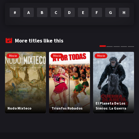
#
A
B
C
D
E
F
G
H
I
More titles like this
Movie
Movie
Movie
El Planeta De Los
Nudo Mixteco
Triunfos Robados
Simios: La Guerra