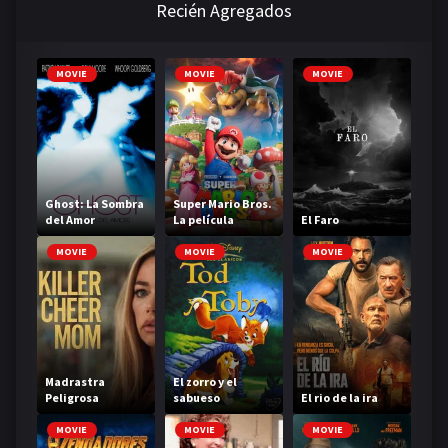
Recién Agregados
MOVIE
MOVIE
MOVIE
Ghost: La Sombra
Super Mario Bros.
del Amor
La película
El Faro
MOVIE
MOVIE
MOVIE
Madrastra
El zorro y el
Peligrosa
sabueso
El rio de la ira
MOVIE
MOVIE
MOVIE