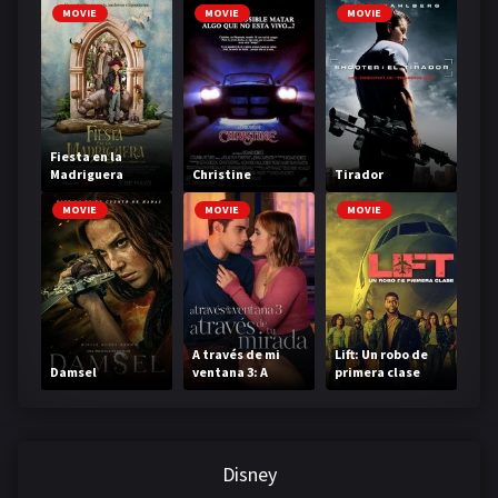
MOVIE
MOVIE
MOVIE
Fiesta en la
Madriguera
Christine
Tirador
MOVIE
MOVIE
MOVIE
A través de mi
Lift: Un robo de
Damsel
ventana 3: A
primera clase
través de tu
mirada
Disney