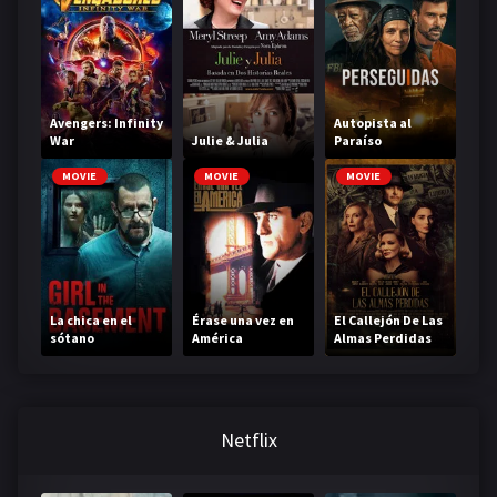
Avengers: Infinity
Autopista al
War
Julie & Julia
Paraíso
MOVIE
MOVIE
MOVIE
La chica en el
Érase una vez en
El Callejón De Las
sótano
América
Almas Perdidas
Netflix