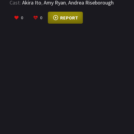
Cast:
Akira Ito
,
Amy Ryan
,
Andrea Riseborough
VIEW MORE
REPORT
0
0