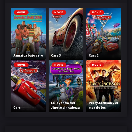
MOVIE
MOVIE
MOVIE
Jamaica bajo cero
Cars 3
Cars 2
MOVIE
MOVIE
MOVIE
La leyenda del
Percy Jackson y el
Cars
Jinete sin cabeza
mar de los
monstruos