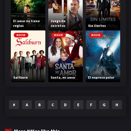
El amor no tiene
Juego de
reglas
secretos
Sin límites
MOVIE
MOVIE
MOVIE
Saltburn
Santa, mi amor
El expreso polar
#
A
B
C
D
E
F
G
H
I