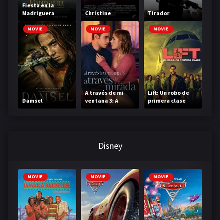
Fiesta en la
Madriguera
Christine
Tirador
MOVIE
MOVIE
MOVIE
A través de mi
Lift: Un robo de
Damsel
ventana 3: A
primera clase
través de tu
mirada
Disney
MOVIE
MOVIE
MOVIE