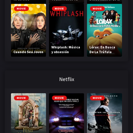
MOVIE
MOVIE
MOVIE
Whiplash: Música
Lórax: En Busca
Cuando Sea Joven
y obsesión
De La Trúfula
Perdida
Netflix
MOVIE
MOVIE
MOVIE