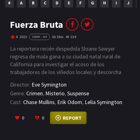
#
A
B
C
D
E
F
G
H
I
J
NETFLIX
AÑOS
Fuerza Bruta
2023
2022
4
2022
1h 33m
214
1080P - HD
2021
2020
La reportera recién despedida Sloane Sawyer
regresa de mala gana a su ciudad natal rural de
2019
2018
California para investigar el acoso de los
trabajadores de los viñedos locales y descorcha
2014
2006
una maraña de delincuencia y corrupción detrás de
Director:
Eve Symington
2002
2001
la brillante fachada de la región vinícola.
Genre:
Crimen
,
Misterio
,
Suspense
2000
1990
Cast:
Chase Mullins
,
Erik Odom
,
Lelia Symington
VIEW MORE
SERIES
REPORT
0
0
PELICULAS