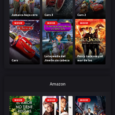
Jamaica bajo cero
Cars 3
Cars 2
MOVIE
MOVIE
MOVIE
La leyenda del
Percy Jackson y el
Cars
Jinete sin cabeza
mar de los
monstruos
Amazon
MOVIE
MOVIE
MOVIE