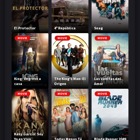
El Protector
4ª República
Snag
MOVIE
MOVIE
MOVIE
King: Regreso a
The King's Man: El
Las Vueltas del
casa
Origen
Amor
MOVIE
MOVIE
MOVIE
Kany García: Soy
Yo en Vivo
Todas Menos Tú
Blade Runner 2049