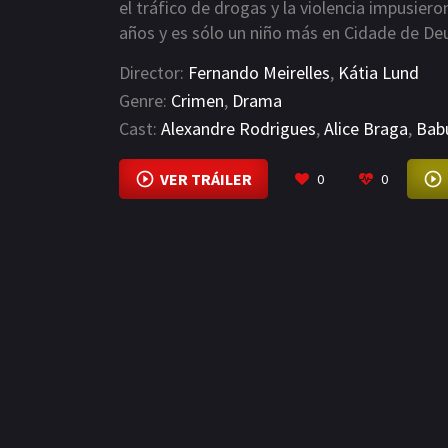
el tráfico de drogas y la violencia impusiero
años y es sólo un niño más en Cidade de Deu
observa a los niños duros de su barrio, sus r
Director:
Fernando Meirelles
,
Kátia Lund
Ya sabe lo que quiere ser si consigue sobrev
Genre:
Crimen
,
Drama
traslada al barrio. Sueña con ser el crimina
Cast:
Alexandre Rodrigues
,
Alice Braga
,
Bab
haciendo recados para los delincuentes loca
VER TRÁILER
0
0