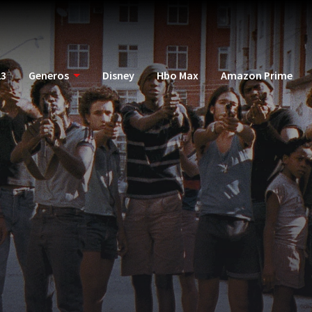
23
Generos
Disney
Hbo Max
Amazon Prime