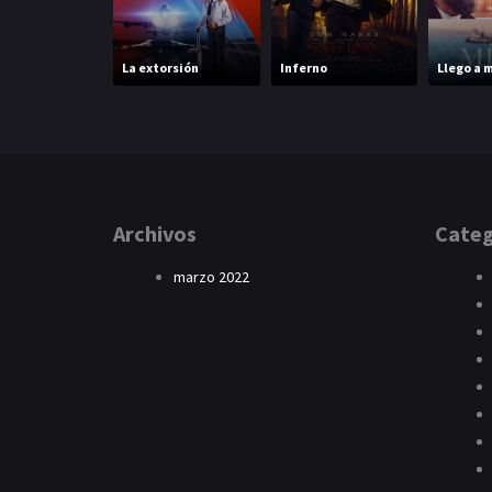
La extorsión
Inferno
Llego a 
Archivos
Categ
marzo 2022