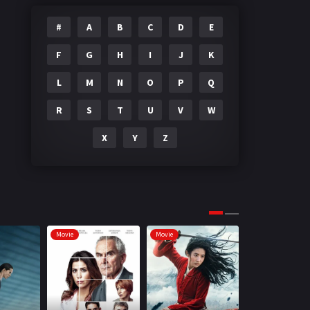
#
A
B
C
D
E
F
G
H
I
J
K
L
M
N
O
P
Q
R
S
T
U
V
W
X
Y
Z
Movie
Movie
Movie