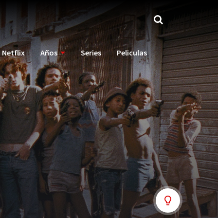
Netflix
Años
Series
Peliculas