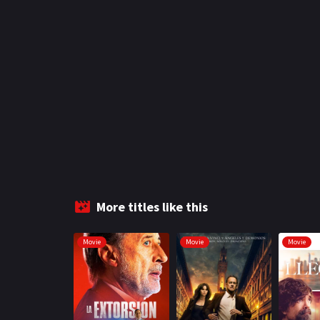
More titles like this
Movie
Movie
Movie