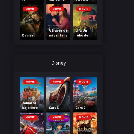
Madriguer
a
MOVIE
MOVIE
MOVIE
A través de
Lift: Un
Damsel
mi ventana
robo de
3: A través
primera
de tu
clase
mirada
Disney
MOVIE
MOVIE
MOVIE
Jamaica
bajo cero
Cars 3
Cars 2
MOVIE
MOVIE
MOVIE