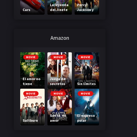
La leyenda
Percy
Cars
del Jinete
Jackson y
sin cabeza
el mar de
los
monstruos
Amazon
MOVIE
MOVIE
MOVIE
El amor no
Juego de
tiene
secretos
Sin límites
reglas
MOVIE
MOVIE
MOVIE
Santa, mi
El expreso
Saltburn
amor
polar