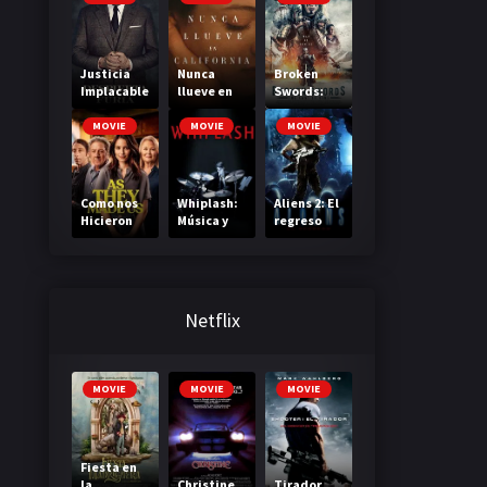
Justicia
Nunca
Broken
Implacable
llueve en
Swords:
California
The Last In
Line
MOVIE
MOVIE
MOVIE
Como nos
Whiplash:
Aliens 2: El
Hicieron
Música y
regreso
obsesión
Netflix
MOVIE
MOVIE
MOVIE
Fiesta en
la
Christine
Tirador