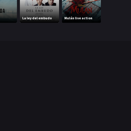
La ley del embudo
Mulán live action
Un Lugar Secre