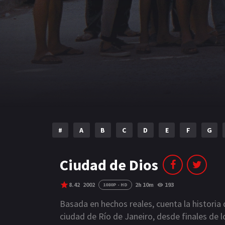
#
A
B
C
D
E
F
G
Ciudad de Dios
8.42
2002
2h 10m
193
1080P - HD
Basada en hechos reales, cuenta la historia 
ciudad de Río de Janeiro, desde finales de 