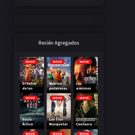
Recién Agregados
MOVIE
MOVIE
MOVIE
El Señor
Mentes
Los
de las
poderosas
asesinos
Moscas
de la luna
MOVIE
MOVIE
MOVIE
Vacío
Los Tres
Ártico
Mosqueter
Centauro
os: Milady
MOVIE
MOVIE
MOVIE