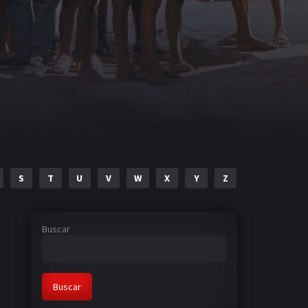
S
T
U
V
W
X
Y
Z
Buscar
Buscar