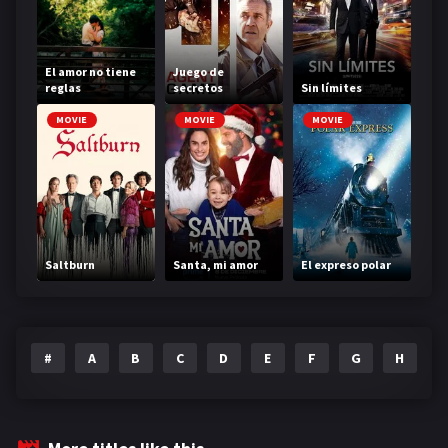
El amor no tiene
Juego de
reglas
secretos
Sin límites
MOVIE
MOVIE
MOVIE
Saltburn
Santa, mi amor
El expreso polar
#
A
B
C
D
E
F
G
H
I