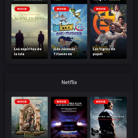
que contar
MOVIE
MOVIE
MOVIE
Los espíritus de
¡Los Jóvenes
Los tigres de
la isla
Titanes en
papel
Acción! y DC Super
Hero Girls: Caos
en el Multiverso
Netflix
MOVIE
MOVIE
MOVIE