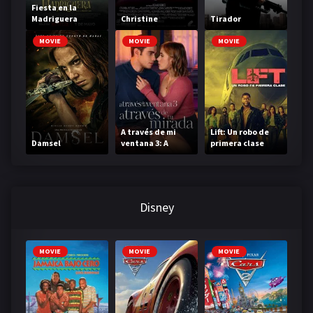
Fiesta en la
Madriguera
Christine
Tirador
MOVIE
MOVIE
MOVIE
A través de mi
Lift: Un robo de
Damsel
ventana 3: A
primera clase
través de tu
mirada
Disney
MOVIE
MOVIE
MOVIE