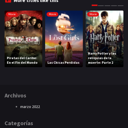
More titles like this
Movie
Movie
Movie
Harry Potter y las
Piratas del Caribe:
reliquias de la
En el Fin del Mundo
Las Chicas Perdidas
muerte: Parte 2
Archivos
marzo 2022
Categorías