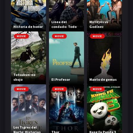
Linea del
Mirreyes vs
Historia de honor
condado: Todo
Godínez
adentro
MOVIE
MOVIE
MOVIE
Totsukuni no
shojo
El Profesor
Manto de gemas
MOVIE
MOVIE
MOVIE
Los Tigres del
Norte: Historias
Thor
Kung Fu Panda 3