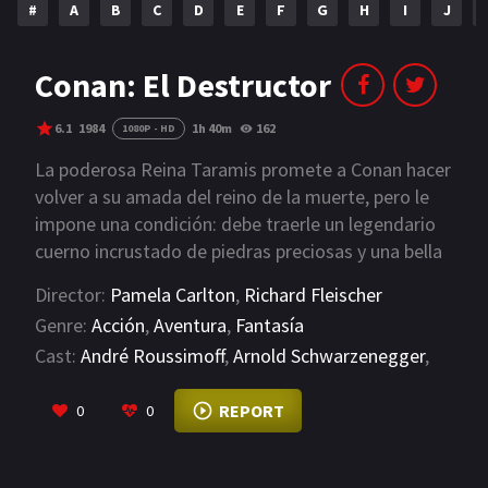
#
A
B
C
D
E
F
G
H
I
J
NETFLIX
AÑOS
Conan: El Destructor
2023
2022
6.1
1984
1h 40m
162
1080P - HD
2021
2020
La poderosa Reina Taramis promete a Conan hacer
volver a su amada del reino de la muerte, pero le
2019
2018
impone una condición: debe traerle un legendario
cuerno incrustado de piedras preciosas y una bella
2014
2006
y joven princesa. Lo que Conan ignora es que la
Director:
Pamela Carlton
,
Richard Fleischer
2002
2001
Reina quiere utilizar el cuerno para despertar al
Genre:
Acción
,
Aventura
,
Fantasía
durmiente dios Dagoth y sacrificarle a la joven
2000
1990
Cast:
André Roussimoff
,
Arnold Schwarzenegger
,
princesa. Enfrentado con enemigos mortales y
Ferdy Mayne
sobrenaturales, Conan debe convocar a las fuerzas
VIEW MORE
SERIES
REPORT
0
0
del Bien para derrotar a Taramis e incluso al
mismísimo dios Dagoth.
PELICULAS