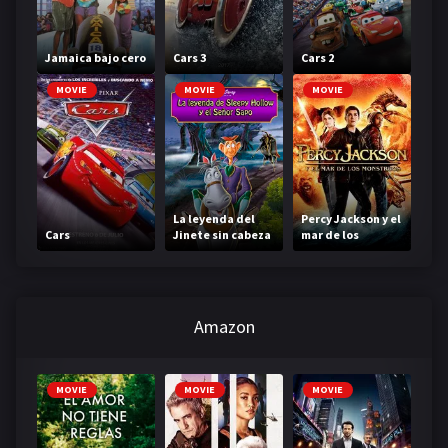
Jamaica bajo cero
Cars 3
Cars 2
MOVIE
MOVIE
MOVIE
La leyenda del
Percy Jackson y el
Cars
Jinete sin cabeza
mar de los
monstruos
Amazon
MOVIE
MOVIE
MOVIE