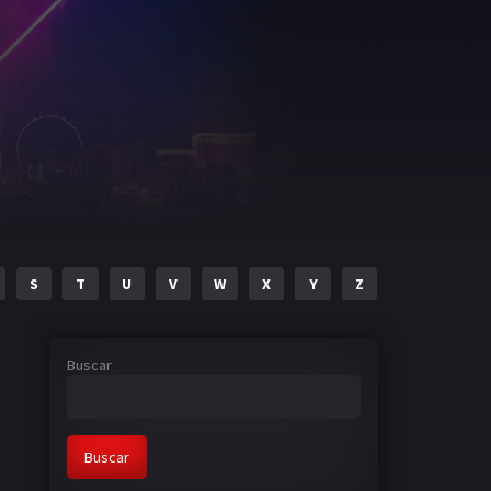
S
T
U
V
W
X
Y
Z
Buscar
Buscar