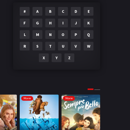
#
A
B
C
D
E
F
G
H
I
J
K
L
M
N
O
P
Q
R
S
T
U
V
W
X
Y
Z
Movie
Movie
Movie