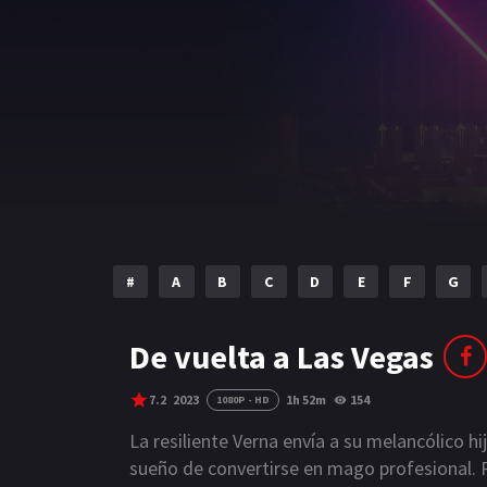
#
A
B
C
D
E
F
G
De vuelta a Las Vegas
7.2
2023
1h 52m
154
1080P - HD
La resiliente Verna envía a su melancólico hi
sueño de convertirse en mago profesional. Pe