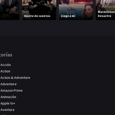
Maravilloso
Ajuste de cuentas
Llego a mí
Desastre
orías
Acción
Action
Action & Adventure
Adventure
Amazon Prime
Animación
Apple tv+
Aventura