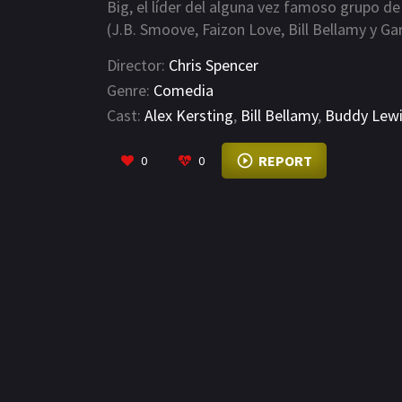
Big, el líder del alguna vez famoso grupo 
(J.B. Smoove, Faizon Love, Bill Bellamy y Ga
una carrera contra el tiempo para recuperar 
Director:
Chris Spencer
desincronizados a recuperar su ritmo, Merli
Genre:
Comedia
magia que lleva dentro suyo.
Cast:
Alex Kersting
,
Bill Bellamy
,
Buddy Lew
REPORT
0
0