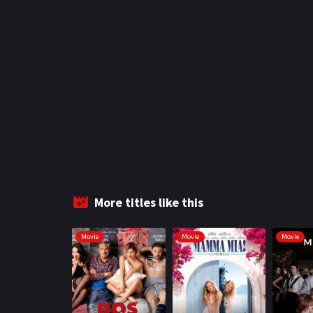
More titles like this
Movie
Movie
Movie