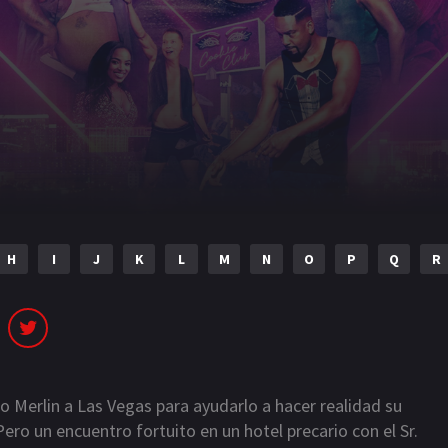
H
I
J
K
L
M
N
O
P
Q
R
jo Merlin a Las Vegas para ayudarlo a hacer realidad su
ro un encuentro fortuito en un hotel precario con el Sr.