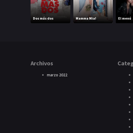
Dos más dos
Mamma Mia!
El menú
Archivos
Categ
marzo 2022