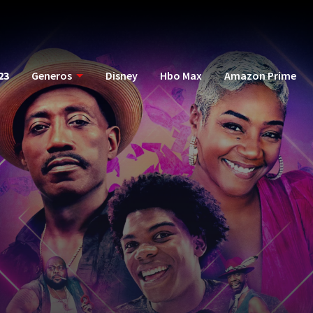
23
Generos
Disney
Hbo Max
Amazon Prime