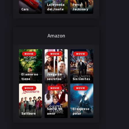
La leyenda
Percy
Cars
del Jinete
Jackson y
sin cabeza
el mar de
los
monstruos
Amazon
MOVIE
MOVIE
MOVIE
El amor no
Juego de
tiene
secretos
Sin límites
reglas
MOVIE
MOVIE
MOVIE
Santa, mi
El expreso
Saltburn
amor
polar