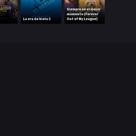
Siempre en el mejor
momento (Forever
Agente Fortune
La era de hielo 2
Out of My League)
gran engaño