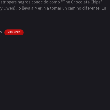
de strippers negros conocido como “The Chocolate Chips”
ry Owen), lo lleva a Merlin a tomar un camino diferente. En
a su novia y ayudar a los “Chips” fuera de forma y
n deberá confiar en la magia más importante de todas: la
is
VIEW MORE