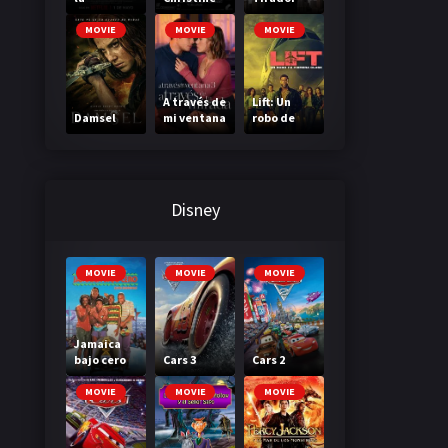
Madriguer
a
MOVIE
MOVIE
MOVIE
A través de
Lift: Un
Damsel
mi ventana
robo de
3: A través
primera
de tu
clase
mirada
Disney
MOVIE
MOVIE
MOVIE
Jamaica
bajo cero
Cars 3
Cars 2
MOVIE
MOVIE
MOVIE