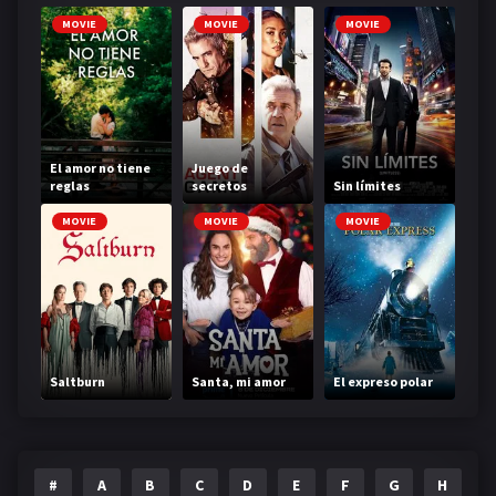
MOVIE
MOVIE
MOVIE
El amor no tiene
Juego de
reglas
secretos
Sin límites
MOVIE
MOVIE
MOVIE
Saltburn
Santa, mi amor
El expreso polar
#
A
B
C
D
E
F
G
H
I