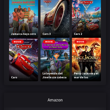
Jamaica bajo cero
Cars 3
Cars 2
MOVIE
MOVIE
MOVIE
La leyenda del
Percy Jackson y el
Cars
Jinete sin cabeza
mar de los
monstruos
Amazon