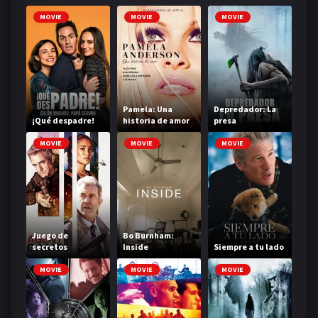
MOVIE
MOVIE
MOVIE
Pamela: Una
Depredador: La
¡Qué despadre!
historia de amor
presa
MOVIE
MOVIE
MOVIE
Juego de
Bo Burnham:
secretos
Inside
Siempre a tu lado
MOVIE
MOVIE
MOVIE