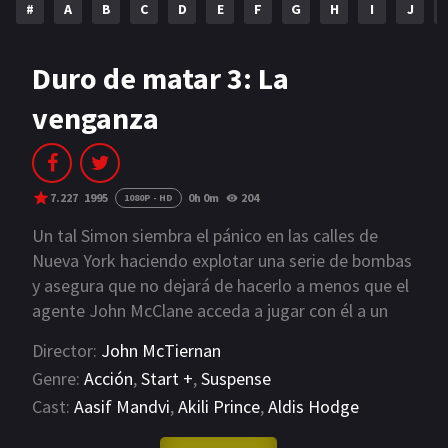
#
A
B
C
D
E
F
G
H
I
J
NETFLIX
AÑOS
Duro de matar 3: La
venganza
2023
2022
2021
2020
2019
2018
7.227
1995
0h 0m
204
1080P - HD
2014
2006
Un tal Simon siembra el pánico en las calles de
Nueva York haciendo explotar una serie de bombas
2002
2001
y asegura que no dejará de hacerlo a menos que el
agente John McClane acceda a jugar con él a un
2000
1990
juego llamado "Simón dice". Con la ayuda de Zeus,
Director:
John McTiernan
un electricista de Harlem, el agente comienza una
SERIES
Genre:
Acción
,
Start +
,
Suspense
trepidante carrera para resolver las adivinanzas
Cast:
Aasif Mandvi
,
Akili Prince
,
Aldis Hodge
PELICULAS
planteadas por el terrorista y al mismo tiempo,
para averiguar sus intenciones
VIEW MORE