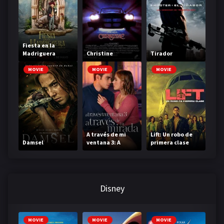
Fiesta en la
Madriguera
Christine
Tirador
MOVIE
MOVIE
MOVIE
A través de mi
Lift: Un robo de
Damsel
ventana 3: A
primera clase
través de tu
mirada
Disney
MOVIE
MOVIE
MOVIE