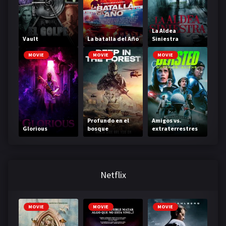
La Aldea
Vault
La batalla del Año
Siniestra
MOVIE
MOVIE
MOVIE
Profundo en el
Amigos vs.
Glorious
bosque
extraterrestres
Netflix
MOVIE
MOVIE
MOVIE