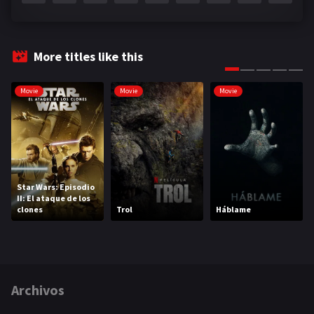
More titles like this
Movie
Movie
Movie
Star Wars: Episodio
II: El ataque de los
clones
Trol
Háblame
Archivos