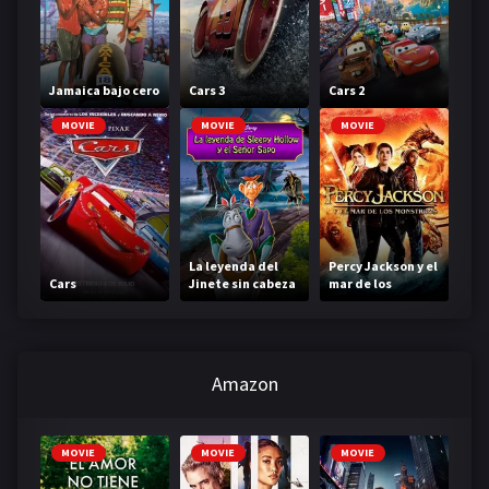
Jamaica bajo cero
Cars 3
Cars 2
MOVIE
MOVIE
MOVIE
La leyenda del
Percy Jackson y el
Cars
Jinete sin cabeza
mar de los
monstruos
Amazon
MOVIE
MOVIE
MOVIE