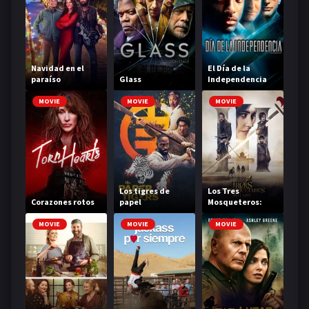
Navidad en el
El Día de la
paraíso
Glass
Independencia
MOVIE
MOVIE
MOVIE
Los tigres de
Los Tres
Corazones rotos
papel
Mosqueteros:
Milady
MOVIE
MOVIE
MOVIE