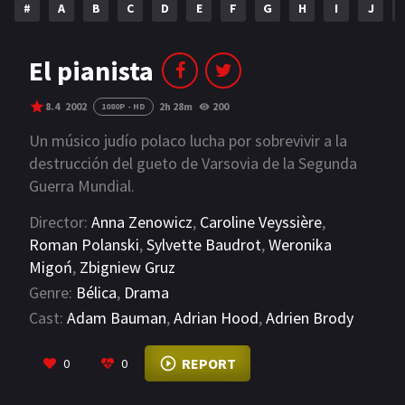
#
A
B
C
D
E
F
G
H
I
J
NETFLIX
AÑOS
El pianista
2023
2022
8.4
2002
2h 28m
200
1080P - HD
2021
2020
Un músico judío polaco lucha por sobrevivir a la
destrucción del gueto de Varsovia de la Segunda
2019
2018
Guerra Mundial.
2014
2006
Director:
Anna Zenowicz
,
Caroline Veyssière
,
Roman Polanski
,
Sylvette Baudrot
,
Weronika
2002
2001
Migoń
,
Zbigniew Gruz
2000
1990
Genre:
Bélica
,
Drama
Cast:
Adam Bauman
,
Adrian Hood
,
Adrien Brody
SERIES
VIEW MORE
REPORT
0
0
PELICULAS