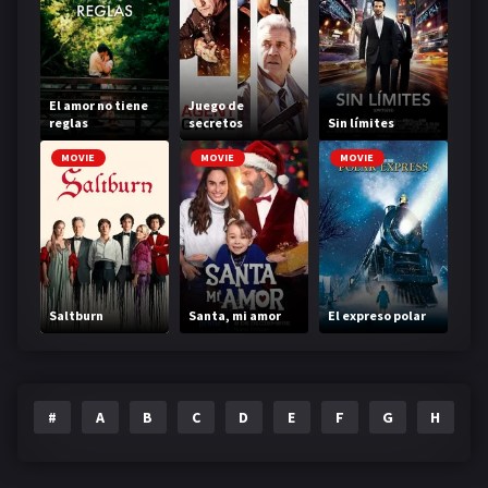
El amor no tiene
Juego de
reglas
secretos
Sin límites
MOVIE
MOVIE
MOVIE
Saltburn
Santa, mi amor
El expreso polar
#
A
B
C
D
E
F
G
H
I