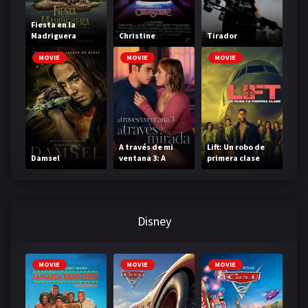
Fiesta en la
Madriguera
Christine
Tirador
MOVIE
MOVIE
MOVIE
A través de mi
Lift: Un robo de
Damsel
ventana 3: A
primera clase
través de tu
mirada
Disney
MOVIE
MOVIE
MOVIE