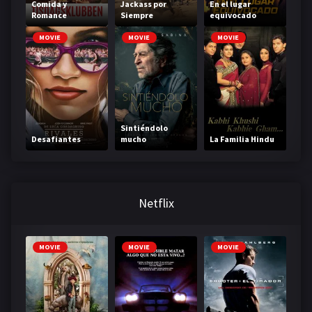
Comida y
Jackass por
En el lugar
Romance
Siempre
equivocado
MOVIE
MOVIE
MOVIE
Sintiéndolo
Desafiantes
mucho
La Familia Hindu
Netflix
MOVIE
MOVIE
MOVIE