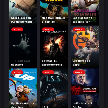
Great Freedom
Mad Max: Furia en
Los blancos no
(Gran libertad)
el camino
saben saltar
MOVIE
MOVIE
MOVIE
Batman: El
Los tigres de
Háblame
caballero de la
papel
noche asciende
MOVIE
MOVIE
MOVIE
Up: Una aventura
La Fortaleza: El
de altura
I.S.S.
Ojo Del