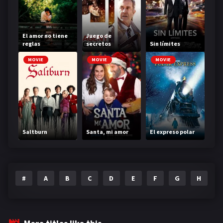
El amor no tiene
Juego de
reglas
secretos
Sin límites
MOVIE
MOVIE
MOVIE
Saltburn
Santa, mi amor
El expreso polar
#
A
B
C
D
E
F
G
H
I