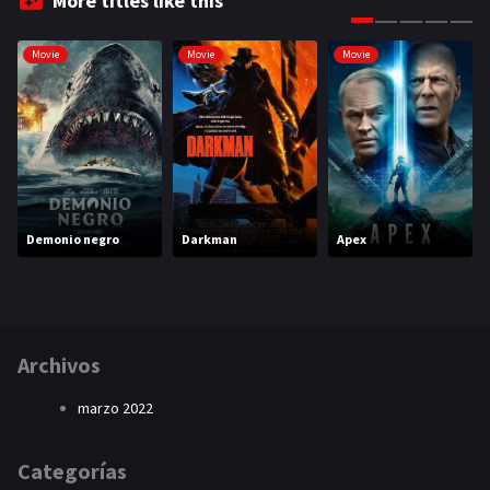
More titles like this
Movie
Movie
Movie
Demonio negro
Darkman
Apex
Archivos
marzo 2022
Categorías