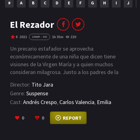
#
A
B
C
D
E
F
G
H
I
J
NETFLIX
AÑOS
El Rezador
2023
2022
8
2021
1h 35m
220
1080P - HD
2021
2020
Un precario estafador se aprovecha
económicamente de una niña que dicen tiene
2019
2018
visiones de la Virgen María y a quien muchos
consideran milagrosa. Junto a los padres de la
2014
2006
niña, generará un negocio grande y lucrativo.
Director:
Tito Jara
2002
2001
Genre:
Suspense
2000
1990
Cast:
Andrés Crespo
,
Carlos Valencia
,
Emilia
Ceballos
VIEW MORE
SERIES
REPORT
0
0
PELICULAS