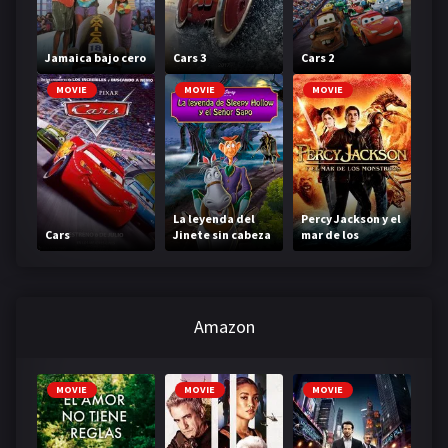
Jamaica bajo cero
Cars 3
Cars 2
MOVIE
MOVIE
MOVIE
La leyenda del
Percy Jackson y el
Cars
Jinete sin cabeza
mar de los
monstruos
Amazon
MOVIE
MOVIE
MOVIE