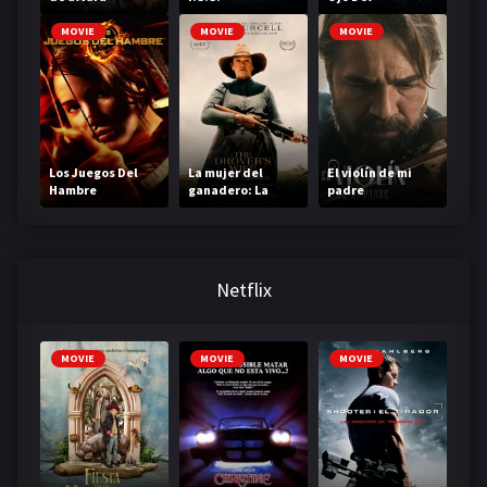
Francotirador
MOVIE
MOVIE
MOVIE
Los Juegos Del
La mujer del
El violín de mi
Hambre
ganadero: La
padre
leyenda de Molly
Johnson
Netflix
MOVIE
MOVIE
MOVIE