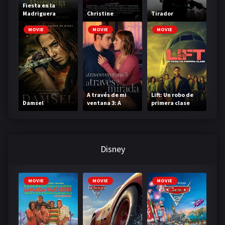
Fiesta en la
Madriguera
Christine
Tirador
MOVIE
MOVIE
MOVIE
A través de mi
Lift: Un robo de
Damsel
ventana 3: A
primera clase
través de tu
mirada
Disney
MOVIE
MOVIE
MOVIE