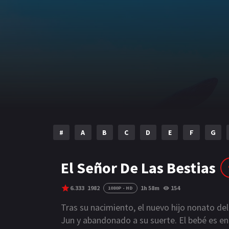
#
A
B
C
D
E
F
G
El Señor De Las Bestias
6.333
1982
1h 58m
154
1080P - HD
Tras su nacimiento, el nuevo hijo nonato del
Jun y abandonado a su suerte. El bebé es e