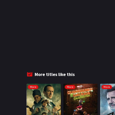
More titles like this
Movie
Movie
Movie