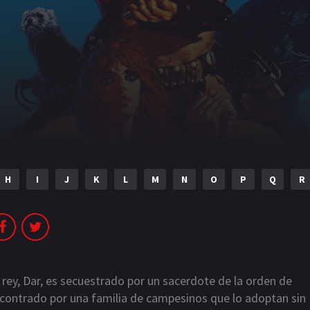
H
I
J
K
L
M
N
O
P
Q
R
 rey, Dar, es secuestrado por un sacerdote de la orden de
ncontrado por una familia de campesinos que lo adoptan sin