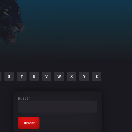
S
T
U
V
W
X
Y
Z
Buscar
Buscar