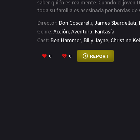
saber quién es realmente. Cuando el joven D
toda su familia es asesinada por hordas de 
de comunicarse con cualquier clase de anima
Director:
Don Coscarelli
,
James Sbardellati
,
con los asesinos de su familia.
Genre:
Acción
,
Aventura
,
Fantasía
Cast:
Ben Hammer
,
Billy Jayne
,
Christine Ke
REPORT
0
0