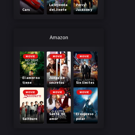
La leyenda
Percy
Cars
del Jinete
Jackson y
sin cabeza
el mar de
los
monstruos
Amazon
MOVIE
MOVIE
MOVIE
El amor no
Juego de
tiene
secretos
Sin límites
reglas
MOVIE
MOVIE
MOVIE
Santa, mi
El expreso
Saltburn
amor
polar