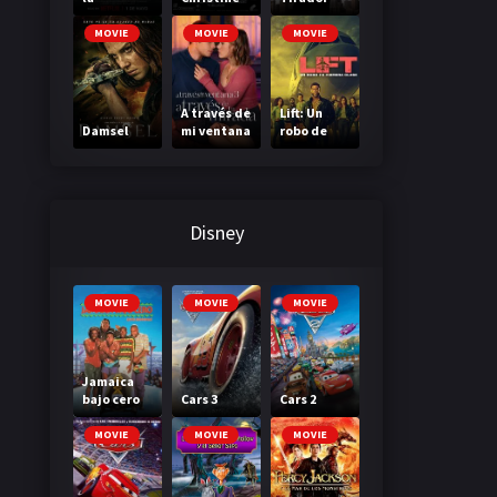
Madriguer
a
MOVIE
MOVIE
MOVIE
A través de
Lift: Un
Damsel
mi ventana
robo de
3: A través
primera
de tu
clase
mirada
Disney
MOVIE
MOVIE
MOVIE
Jamaica
bajo cero
Cars 3
Cars 2
MOVIE
MOVIE
MOVIE