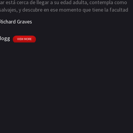
ar está cerca de llegar a su edad adulta, contempla como
salvajes, y descubre en ese momento que tiene la facultad
l. Dar inciará entonces el camino de su venganza para dar
Richard Graves
llogg
VIEW MORE