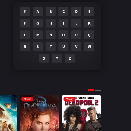
#
A
B
C
D
E
F
G
H
I
J
K
L
M
N
O
P
Q
R
S
T
U
V
W
X
Y
Z
Movie
Movie
Movie