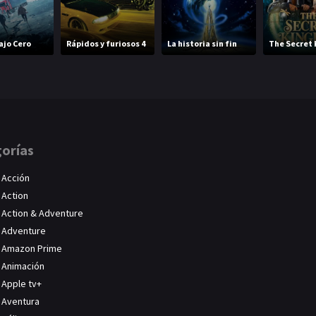
ajo Cero
Rápidos y furiosos 4
La historia sin fin
The Secret
orías
Acción
Action
Action & Adventure
Adventure
Amazon Prime
Animación
Apple tv+
Aventura