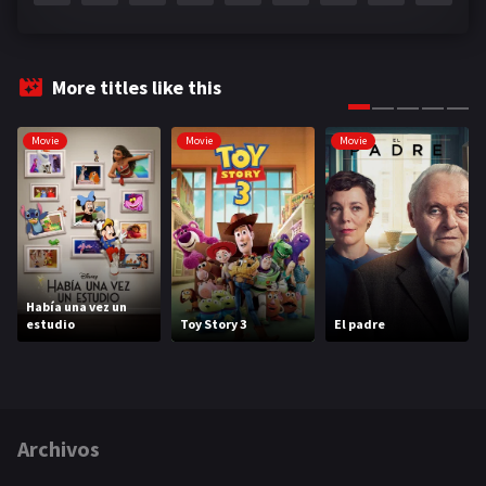
More titles like this
Movie
Movie
Movie
Había una vez un
estudio
Toy Story 3
El padre
Archivos