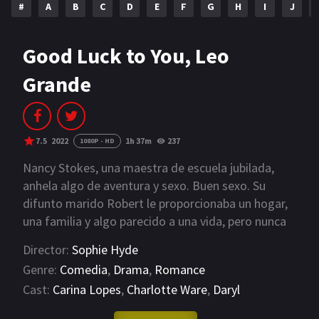
#
A
B
C
D
E
F
G
H
I
J
NETFLIX
AÑOS
Good Luck to You, Leo
Grande
2023
2022
2021
2020
2019
2018
7.5
2022
1h 37m
237
1080P - HD
2014
2006
Nancy Stokes, una maestra de escuela jubilada,
anhela algo de aventura y sexo. Buen sexo. Su
2002
2001
difunto marido Robert le proporcionaba un hogar,
una familia y algo parecido a una vida, pero nunca
2000
1990
tuvo buen sexo de él. Ahora que hace tiempo que
Director:
Sophie Hyde
Robert falleció, Nancy pone en marcha su plan y
SERIES
Genre:
Comedia
,
Drama
,
Romance
contrata a un joven gigoló que responde al exótico
Cast:
Carina Lopes
,
Charlotte Ware
,
Daryl
PELICULAS
nombre de “Leo Grande”. En una habitación de
McCormack
hotel anónima, Nancy recibe a Leo. Su aspecto es
VIEW MORE