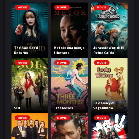
MOVIE
MOVIE
MOVIE
The Bad Seed
Metok: una monja
Jurassic World: El
Returns
tibetana
Reino Caído
MOVIE
MOVIE
MOVIE
La dama y el
SOL
Tres Meses
vagabundo
MOVIE
MOVIE
MOVIE