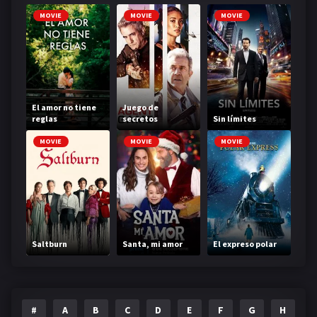
MOVIE
MOVIE
MOVIE
El amor no tiene
Juego de
reglas
secretos
Sin límites
MOVIE
MOVIE
MOVIE
Saltburn
Santa, mi amor
El expreso polar
#
A
B
C
D
E
F
G
H
I