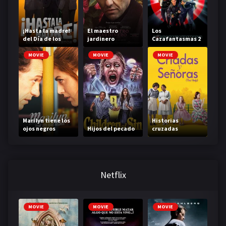
¡Hasta la madre!
El maestro
Los
del Día de los
jardinero
Cazafantasmas 2
muertos
MOVIE
MOVIE
MOVIE
Marilyn tiene los
Historias
ojos negros
Hijos del pecado
cruzadas
Netflix
MOVIE
MOVIE
MOVIE