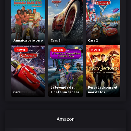
Jamaica bajo cero
Cars 3
Cars 2
MOVIE
MOVIE
MOVIE
La leyenda del
Percy Jackson y el
Cars
Jinete sin cabeza
mar de los
monstruos
Amazon