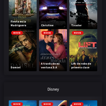
Fiesta en la
Madriguera
Christine
Tirador
MOVIE
MOVIE
MOVIE
A través de mi
Lift: Un robo de
Damsel
ventana 3: A
primera clase
través de tu
mirada
Disney
MOVIE
MOVIE
MOVIE