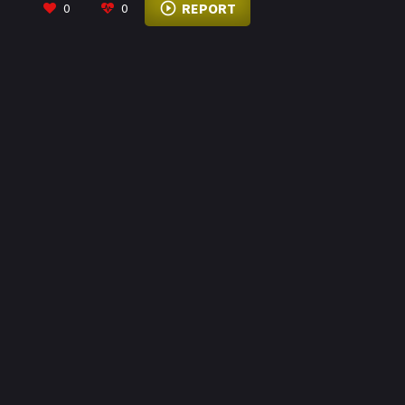
REPORT
0
0
tan bueno como el de su foto, pero lo que ella no
esperaba era una gran conversación. Nancy
descubre que le gusta. Y a él le gusta ella. Con una
gran confianza sexual, Nancy empieza a relajarse.
En el transcurso de su encuentro, la dinámica de
poder cambia y las máscaras de los personajes
empezarán a desmoronarse.