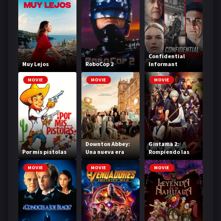
Confidential
Muy Lejos
RoboCop 2
Informant
MOVIE
MOVIE
MOVIE
Downton Abbey:
Gintama 2:
Por mis pistolas
Una nueva era
Rompiendo las
reglas
MOVIE
MOVIE
MOVIE