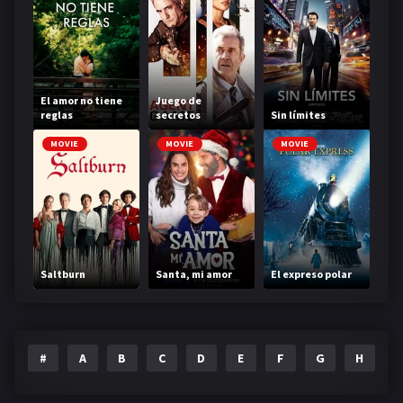
El amor no tiene
Juego de
reglas
secretos
Sin límites
MOVIE
MOVIE
MOVIE
Saltburn
Santa, mi amor
El expreso polar
#
A
B
C
D
E
F
G
H
I