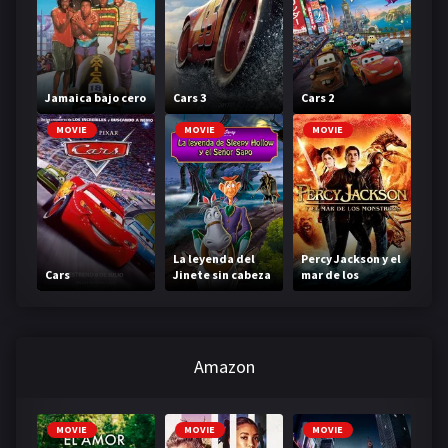
Jamaica bajo cero
Cars 3
Cars 2
MOVIE
MOVIE
MOVIE
La leyenda del
Percy Jackson y el
Cars
Jinete sin cabeza
mar de los
monstruos
Amazon
MOVIE
MOVIE
MOVIE