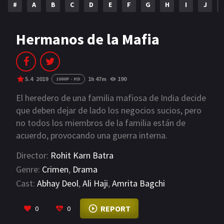
#
A
B
C
D
E
F
G
H
I
J
NETFLIX
AÑOS
Hermanos de la Mafia
2023
2022
2021
2020
5.4
2019
1h 47m
190
1080P - HD
2019
2018
El heredero de una familia mafiosa de India decide
que deben dejar de lado los negocios sucios, pero
2014
2006
no todos los miembros de la familia están de
acuerdo, provocando una guerra interna.
2002
2001
Director:
Rohit Karn Batra
2000
1990
Genre:
Crimen
,
Drama
SERIES
Cast:
Abhay Deol
,
Ali Haji
,
Amrita Bagchi
VIEW MORE
PELICULAS
REPORT
0
0