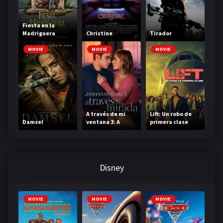
Fiesta en la
Madriguera
Christine
Tirador
MOVIE
MOVIE
MOVIE
A través de mi
Lift: Un robo de
Damsel
ventana 3: A
primera clase
través de tu
mirada
Disney
MOVIE
MOVIE
MOVIE