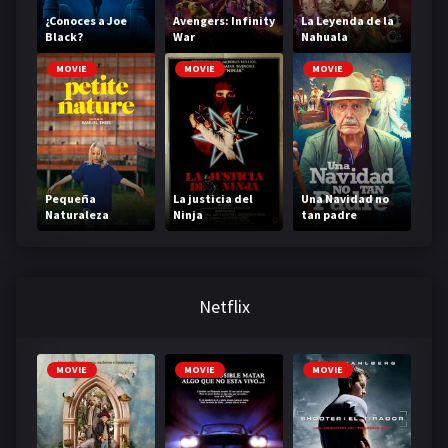
¿Conoces a Joe
Avengers: Infinity
La Leyenda de la
Black?
War
Nahuala
MOVIE
MOVIE
MOVIE
Pequeña
La justicia del
Una Navidad no
Naturaleza
Ninja
tan padre
Netflix
MOVIE
MOVIE
MOVIE