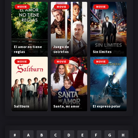
MOVIE
MOVIE
MOVIE
El amor no tiene
Juego de
reglas
secretos
Sin límites
MOVIE
MOVIE
MOVIE
Saltburn
Santa, mi amor
El expreso polar
#
A
B
C
D
E
F
G
H
I