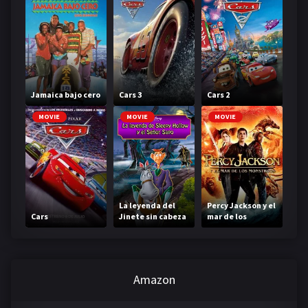
Jamaica bajo cero
Cars 3
Cars 2
MOVIE
MOVIE
MOVIE
La leyenda del
Percy Jackson y el
Cars
Jinete sin cabeza
mar de los
monstruos
Amazon