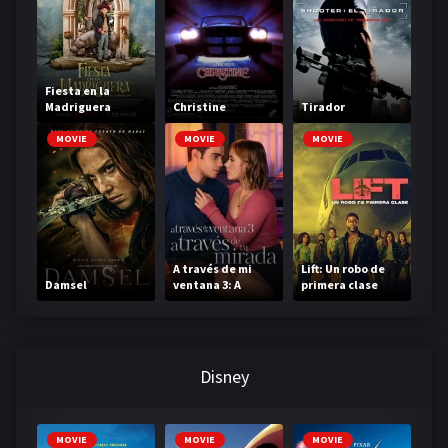
Fiesta en la
Madriguera
Christine
Tirador
MOVIE
MOVIE
MOVIE
A través de mi
Lift: Un robo de
Damsel
ventana 3: A
primera clase
través de tu
mirada
Disney
MOVIE
MOVIE
MOVIE