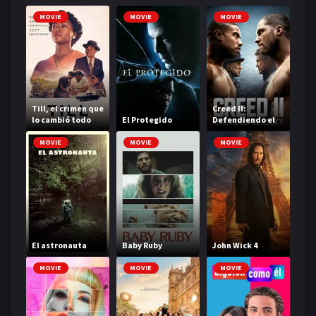
MOVIE
MOVIE
MOVIE
Till, el crimen que
Creed II:
lo cambió todo
El Protegido
Defendiendo el
legado
MOVIE
MOVIE
MOVIE
El astronauta
Baby Ruby
John Wick 4
MOVIE
MOVIE
MOVIE