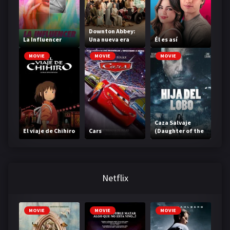
Downton Abbey:
La Influencer
Una nueva era
Él es así
MOVIE
MOVIE
MOVIE
Caza Salvaje
El viaje de Chihiro
Cars
(Daughter of the
Wolf)
Netflix
MOVIE
MOVIE
MOVIE