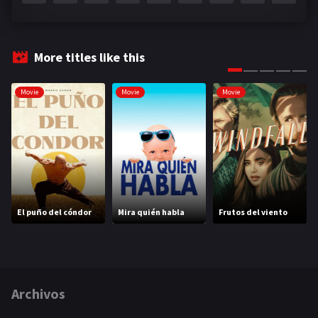
More titles like this
Movie
Movie
Movie
El puño del cóndor
Mira quién habla
Frutos del viento
Archivos