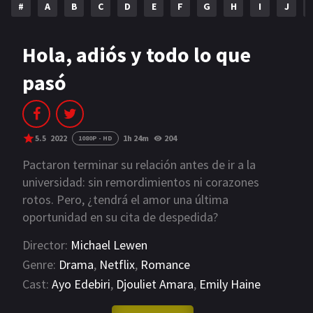
#
A
B
C
D
E
F
G
H
I
J
NETFLIX
AÑOS
Hola, adiós y todo lo que
pasó
2023
2022
2021
2020
2019
2018
5.5
2022
1h 24m
204
1080P - HD
2014
2006
Pactaron terminar su relación antes de ir a la
universidad: sin remordimientos ni corazones
2002
2001
rotos. Pero, ¿tendrá el amor una última
oportunidad en su cita de despedida?
2000
1990
Director:
Michael Lewen
SERIES
Genre:
Drama
,
Netflix
,
Romance
Cast:
Ayo Edebiri
,
Djouliet Amara
,
Emily Haine
PELICULAS
VIEW MORE