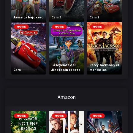
Jamaica bajo cero
Cars 3
Cars 2
MOVIE
MOVIE
MOVIE
La leyenda del
Percy Jackson y el
Cars
Jinete sin cabeza
mar de los
monstruos
Amazon
MOVIE
MOVIE
MOVIE