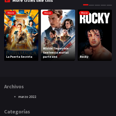
More titles like this
Movie
Movie
Movie
Misión: Imposible -
Sentencia mortal
La Puerta Secreta
parte uno
Rocky
Archivos
marzo 2022
Categorías