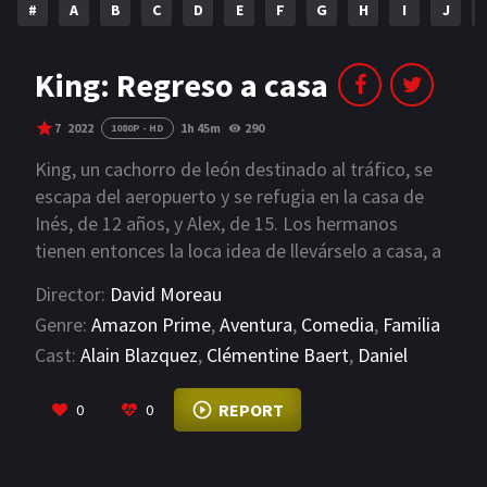
#
A
B
C
D
E
F
G
H
I
J
NETFLIX
AÑOS
King: Regreso a casa
2023
2022
7
2022
1h 45m
290
1080P - HD
2021
2020
King, un cachorro de león destinado al tráfico, se
escapa del aeropuerto y se refugia en la casa de
2019
2018
Inés, de 12 años, y Alex, de 15. Los hermanos
tienen entonces la loca idea de llevárselo a casa, a
2014
2006
África. Pero el seguimiento de los aduaneros no les
Director:
David Moreau
2002
2001
facilita la vida. Cuando Max, su caprichoso abuelo,
Genre:
Amazon Prime
,
Aventura
,
Comedia
,
Familia
al que sólo han visto dos veces en su vida, se une a
2000
1990
Cast:
Alain Blazquez
,
Clémentine Baert
,
Daniel
la aventura, todo se vuelve posible...
Semporé
VIEW MORE
SERIES
REPORT
0
0
PELICULAS