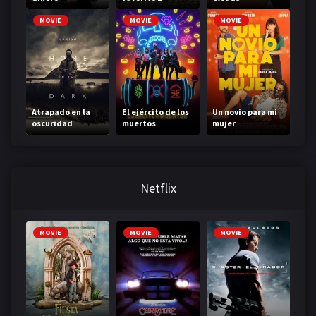
MOVIE
MOVIE
MOVIE
Atrapado en la
El ejército de los
Un novio para mi
oscuridad
muertos
mujer
Netflix
MOVIE
MOVIE
MOVIE