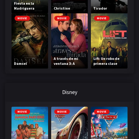
Fiesta en la
Madriguera
Christine
Tirador
MOVIE
MOVIE
MOVIE
A través de mi
Lift: Un robo de
Damsel
ventana 3: A
primera clase
través de tu
mirada
Disney
MOVIE
MOVIE
MOVIE