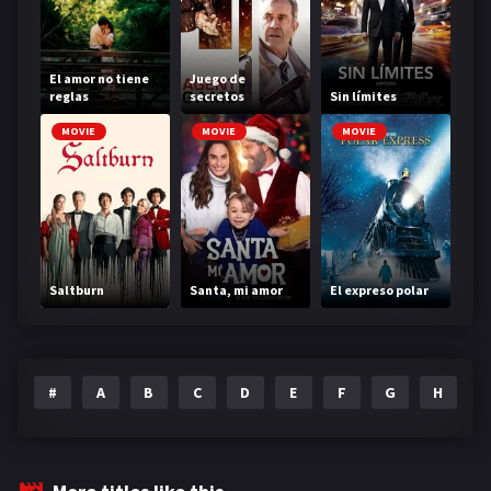
El amor no tiene
Juego de
reglas
secretos
Sin límites
MOVIE
MOVIE
MOVIE
Saltburn
Santa, mi amor
El expreso polar
#
A
B
C
D
E
F
G
H
I