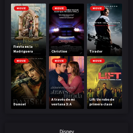
MOVIE
MOVIE
MOVIE
Fiesta en la
Madriguera
Christine
Tirador
MOVIE
MOVIE
MOVIE
A través de mi
Lift: Un robo de
Damsel
ventana 3: A
primera clase
través de tu
mirada
Disney