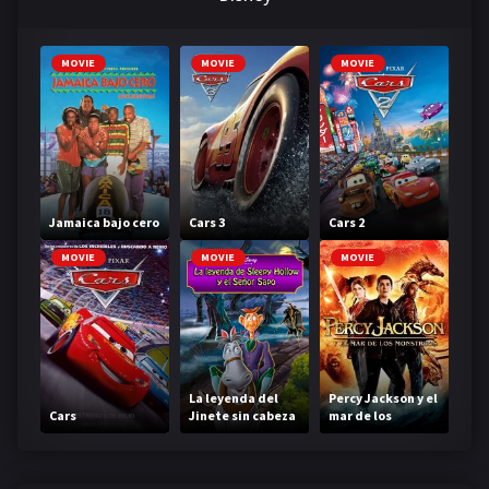
MOVIE
MOVIE
MOVIE
Jamaica bajo cero
Cars 3
Cars 2
MOVIE
MOVIE
MOVIE
La leyenda del
Percy Jackson y el
Cars
Jinete sin cabeza
mar de los
monstruos