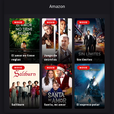
Amazon
MOVIE
MOVIE
MOVIE
El amor no tiene
Juego de
reglas
secretos
Sin límites
MOVIE
MOVIE
MOVIE
Saltburn
Santa, mi amor
El expreso polar