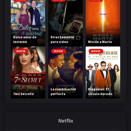
Dulce amor de
Directamente
invierno
para video
Misión a Marte
MOVIE
MOVIE
MOVIE
La combinación
Kingsman: El
7mo Secreto
perfecta
círculo dorado
Netflix