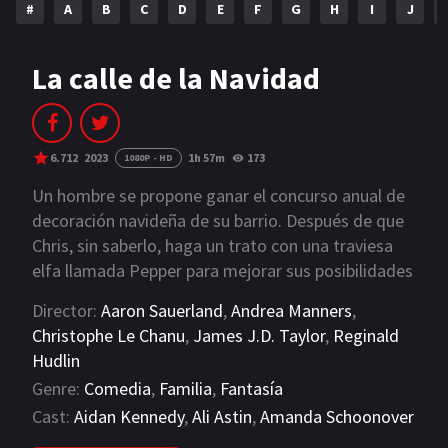
#
A
B
C
D
E
F
G
H
I
J
NETFLIX
AÑOS
La calle de la Navidad
2023
2022
2021
2020
6.712
2023
1h 57m
173
1080P - HD
2019
2018
Un hombre se propone ganar el concurso anual de
decoración navideña de su barrio. Después de que
2014
2006
Chris, sin saberlo, haga un trato con una traviesa
elfa llamada Pepper para mejorar sus posibilidades
2002
2001
de ganar, ella lanza un hechizo mágico por el cual
Director:
Aaron Sauerland
,
Andrea Manners
,
2000
1990
los 12 días de Navidad cobran vida y causan
Christophe Le Chanu
,
James J.D. Taylor
,
Reginald
estragos por toda la ciudad. A riesgo de
Hudlin
SERIES
estropearle las fiestas a su familia, Chris, su mujer
Genre:
Comedia
,
Familia
,
Fantasía
Carol y sus tres hijos deberán lanzarse a la carrera
PELICULAS
Cast:
Aidan Kennedy
,
Ali Astin
,
Amanda Schoonover
para romper el hechizo de Pepper, enfrentarse a
retorcidos personajes mágicos y salvar la Navidad
VIEW MORE