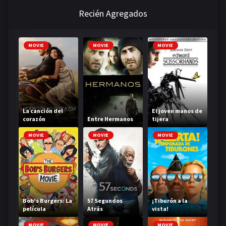
Recién Agregados
MOVIE
MOVIE
MOVIE
La canción del
El joven manos de
corazón
Entre Hermanos
tijera
MOVIE
MOVIE
MOVIE
Bob's Burgers: La
57 Segundos
¡Tiburón a la
película
Atrás
vista!
MOVIE
MOVIE
MOVIE