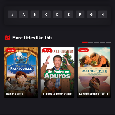
#
A
B
C
D
E
F
G
H
I
More titles like this
Movie
Movie
Movie
Ratatouille
El regalo prometido
Lo Que Siento Por Ti