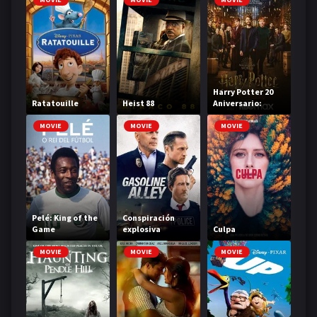
Harry Potter 20
Ratatouille
Heist 88
Aniversario:
Regreso a
Hogwarts
MOVIE
MOVIE
MOVIE
Pelé: King of the
Conspiración
Game
explosiva
Culpa
MOVIE
MOVIE
MOVIE