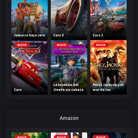
Jamaica bajo cero
Cars 3
Cars 2
MOVIE
MOVIE
MOVIE
La leyenda del
Percy Jackson y el
Cars
Jinete sin cabeza
mar de los
monstruos
Amazon
MOVIE
MOVIE
MOVIE