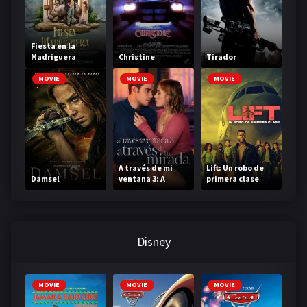
Fiesta en la
Madriguera
Christine
Tirador
MOVIE
MOVIE
MOVIE
A través de mi
Lift: Un robo de
Damsel
ventana 3: A
primera clase
través de tu
mirada
Disney
MOVIE
MOVIE
MOVIE