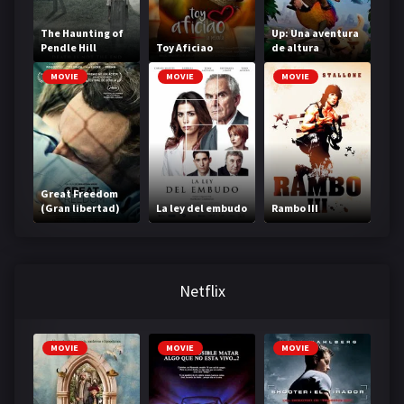
The Haunting of
Up: Una aventura
Pendle Hill
Toy Aficiao
de altura
MOVIE
MOVIE
MOVIE
Great Freedom
(Gran libertad)
La ley del embudo
Rambo III
Netflix
MOVIE
MOVIE
MOVIE