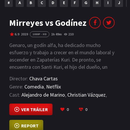
#
A
B
C
D
E
F
G
H
I
J
NETFLIX
AÑOS
Mirreyes vs Godínez
2023
2022
6.9
2019
1h 49m
210
1080P - HD
2021
2020
Genaro, un godín alfa, ha dedicado mucho
esfuerzo y trabajo a crecer en el mundo laboral y
2019
2018
ascender en Zapaterías Kuri. De pronto, se
encuentra con Santi Kuri, el hijo del dueño, un
2014
2006
"Mirrey" que ahora trata de imponer su visión en la
Director:
Chava Cartas
2002
2001
empresa y sacar a los "Godínez" de la jugada. Pero
Genre:
Comedia
,
Netflix
en esta tribu, como sabemos, no se dan por
2000
1990
Cast:
Alejandro de Marino
,
Christian Vázquez
,
vencidos tan fácilmente y lucharán con todo y sus
Claudia Álvarez
tuppers para mantener el lugar que se han ganado
VIEW MORE
SERIES
VER TRÁILER
0
0
dentro de la empresa.
PELICULAS
REPORT