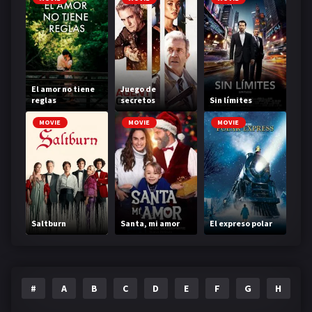
El amor no tiene
Juego de
reglas
secretos
Sin límites
MOVIE
MOVIE
MOVIE
Saltburn
Santa, mi amor
El expreso polar
#
A
B
C
D
E
F
G
H
I