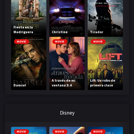
Fiesta en la
Madriguera
Christine
Tirador
MOVIE
MOVIE
MOVIE
A través de mi
Lift: Un robo de
Damsel
ventana 3: A
primera clase
través de tu
mirada
Disney
MOVIE
MOVIE
MOVIE