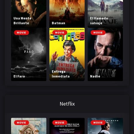
Una Mente
El llamado
Brillante
Batman
salvaje
MOVIE
MOVIE
MOVIE
Entrega
El Faro
Inmediata
Nadie
Netflix
MOVIE
MOVIE
MOVIE