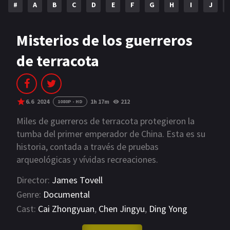
#
A
B
C
D
E
F
G
H
I
J
NETFLIX
AÑOS
Misterios de los guerreros
de terracota
2023
2022
2021
2020
2019
2018
6.6
2024
1h 17m
212
1080P - HD
2014
2006
Miles de guerreros de terracota protegieron la
tumba del primer emperador de China. Esta es su
2002
2001
historia, contada a través de pruebas
arqueológicas y vívidas recreaciones.
2000
1990
Director:
James Tovell
SERIES
Genre:
Documental
Cast:
Cai Zhongyuan
,
Chen Jingyu
,
Ding Yong
PELICULAS
VIEW MORE