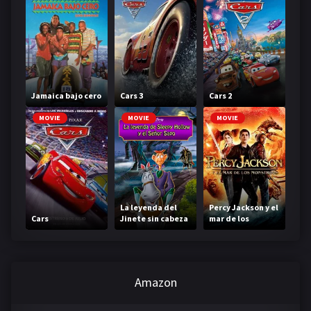
Jamaica bajo cero
Cars 3
Cars 2
MOVIE
MOVIE
MOVIE
La leyenda del
Percy Jackson y el
Cars
Jinete sin cabeza
mar de los
monstruos
Amazon