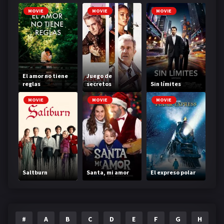
MOVIE
MOVIE
MOVIE
El amor no tiene
Juego de
reglas
secretos
Sin límites
MOVIE
MOVIE
MOVIE
Saltburn
Santa, mi amor
El expreso polar
#
A
B
C
D
E
F
G
H
I