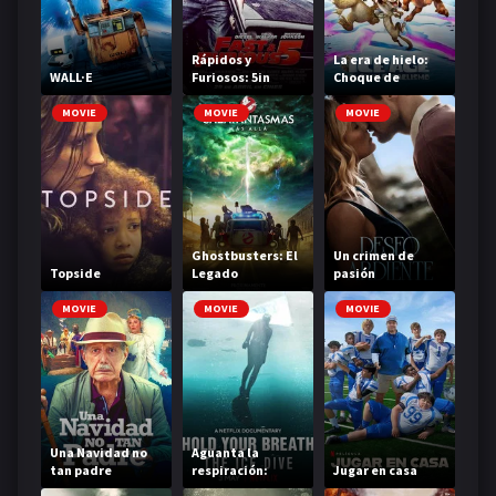
Rápidos y
La era de hielo:
WALL·E
Furiosos: 5in
Choque de
Control
mundos
MOVIE
MOVIE
MOVIE
Ghostbusters: El
Un crimen de
Topside
Legado
pasión
MOVIE
MOVIE
MOVIE
Una Navidad no
Aguanta la
tan padre
respiración:
Jugar en casa
Inmersión bajo el