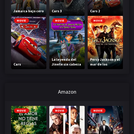
Jamaica bajo cero
Cars 3
Cars 2
MOVIE
MOVIE
MOVIE
La leyenda del
Percy Jackson y el
Cars
Jinete sin cabeza
mar de los
monstruos
Amazon
MOVIE
MOVIE
MOVIE