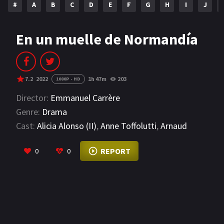
#
A
B
C
D
E
F
G
H
I
J
NETFLIX
AÑOS
En un muelle de Normandía
2023
2022
2021
2020
7.2
2022
1h 47m
203
1080P - HD
2019
2018
Director:
Emmanuel Carrère
Genre:
Drama
2014
2006
Cast:
Alicia Alonso (II)
,
Anne Toffolutti
,
Arnaud
2002
2001
Duval
VIEW MORE
REPORT
0
0
2000
1990
SERIES
PELICULAS