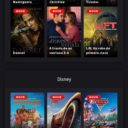
Madriguera
Christine
Tirador
MOVIE
MOVIE
MOVIE
A través de mi
Lift: Un robo de
Damsel
ventana 3: A
primera clase
través de tu
mirada
Disney
MOVIE
MOVIE
MOVIE