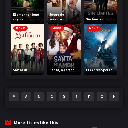
El amor no tiene
Juego de
reglas
secretos
Sin límites
MOVIE
MOVIE
MOVIE
Saltburn
Santa, mi amor
El expreso polar
#
A
B
C
D
E
F
G
H
I
More titles like this