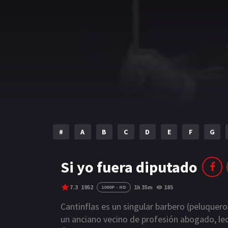
#
A
B
C
D
E
F
G
Si yo fuera diputado
7.3
1952
1h 35m
185
1080P - HD
Cantinflas es un singular barbero (peluquer
un anciano vecino de profesión abogado, lec