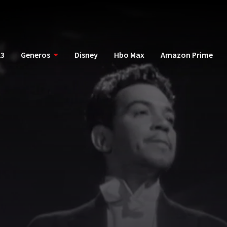
23
Generos
Disney
Hbo Max
Amazon Prime