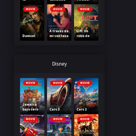
Madriguer
a
MOVIE
MOVIE
MOVIE
A través de
Lift: Un
Damsel
mi ventana
robo de
3: A través
primera
de tu
clase
mirada
Disney
MOVIE
MOVIE
MOVIE
Jamaica
bajo cero
Cars 3
Cars 2
MOVIE
MOVIE
MOVIE