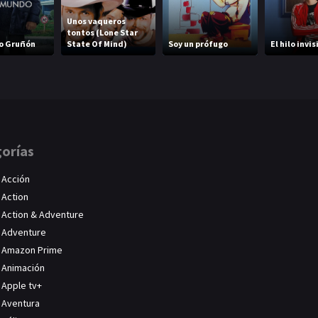
Unos vaqueros
tontos (Lone Star
o Gruñón
State Of Mind)
Soy un prófugo
El hilo invis
orías
Acción
Action
Action & Adventure
Adventure
Amazon Prime
Animación
Apple tv+
Aventura