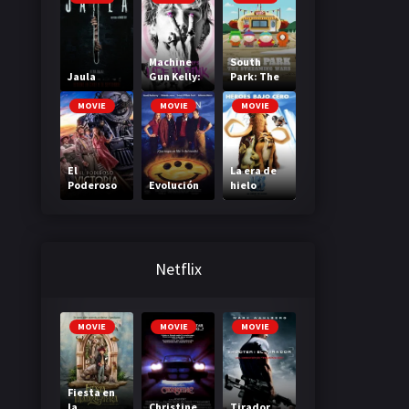
Machine
South
Jaula
Gun Kelly:
Park: The
La vida de
Streaming
una
Wars
MOVIE
MOVIE
MOVIE
estrella
El
La era de
Poderoso
Evolución
hielo
Victoria
Netflix
MOVIE
MOVIE
MOVIE
Fiesta en
la
Christine
Tirador