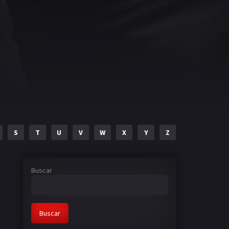
S
T
U
V
W
X
Y
Z
Buscar
Buscar