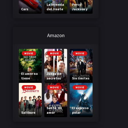
La leyenda
Percy
Cars
del Jinete
Jackson y
sin cabeza
el mar de
los
monstruos
Amazon
MOVIE
MOVIE
MOVIE
El amor no
Juego de
tiene
secretos
Sin límites
reglas
MOVIE
MOVIE
MOVIE
Santa, mi
El expreso
Saltburn
amor
polar