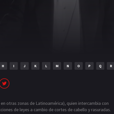
H
I
J
K
L
M
N
O
P
Q
R
o en otras zonas de Latinoamérica), quien intercambia con
ciones de leyes a cambio de cortes de cabello y rasuradas.