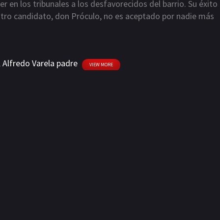
 en los tribunales a los desfavorecidos del barrio. Su éxito
 otro candidato, don Próculo, no es aceptado por nadie más
óculo hará uso de cuanta artimaña conozca para ganar las
l cariño de "Sarita"
,
Alfredo Varela padre
VIEW MORE