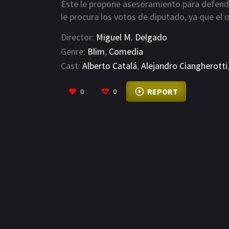
Éste le propone asesoramiento para defender
le procura los votos de diputado, ya que el
que por sus propios guardaespaldas. Don Pr
Director:
Miguel M. Delgado
elecciones por la Diputación, y también por e
Genre:
Blim
,
Comedia
Cast:
Alberto Catalá
,
Alejandro Ciangherotti
REPORT
0
0