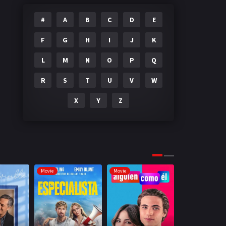
#
A
B
C
D
E
F
G
H
I
J
K
L
M
N
O
P
Q
R
S
T
U
V
W
X
Y
Z
Movie
Movie
Movie