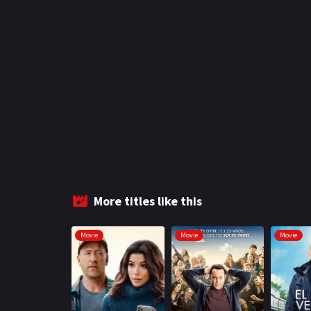
More titles like this
Movie
Movie
Movie