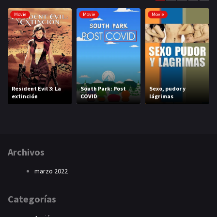
Movie
Movie
Movie
Resident Evil 3: La
South Park: Post
Sexo, pudor y
extinción
COVID
lágrimas
Archivos
marzo 2022
Categorías