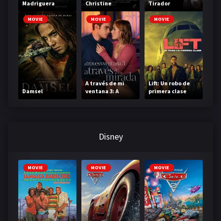
Madriguera
Christine
Tirador
MOVIE
MOVIE
MOVIE
A través de mi
Lift: Un robo de
Damsel
ventana 3: A
primera clase
través de tu
mirada
Disney
MOVIE
MOVIE
MOVIE