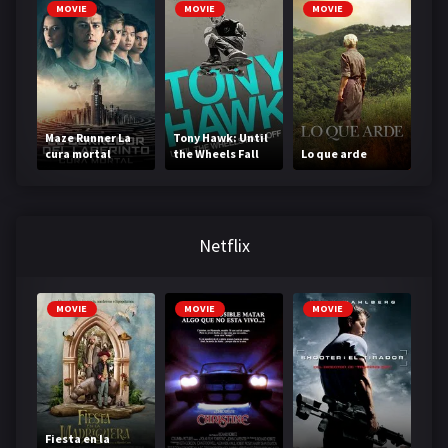
MOVIE
MOVIE
MOVIE
Maze Runner La
Tony Hawk: Until
cura mortal
the Wheels Fall
Lo que arde
Off
Netflix
MOVIE
MOVIE
MOVIE
Fiesta en la