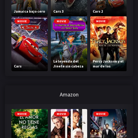
Jamaica bajo cero
Cars 3
Cars 2
MOVIE
MOVIE
MOVIE
La leyenda del
Percy Jackson y el
Cars
Jinete sin cabeza
mar de los
monstruos
Amazon
MOVIE
MOVIE
MOVIE