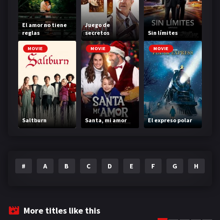
El amor no tiene
Juego de
reglas
secretos
Sin límites
MOVIE
MOVIE
MOVIE
Saltburn
Santa, mi amor
El expreso polar
#
A
B
C
D
E
F
G
H
I
More titles like this