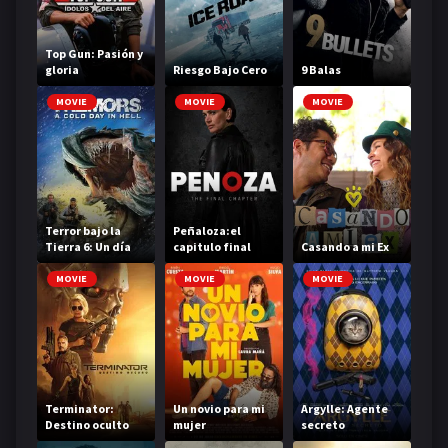
Top Gun: Pasión y
gloria
Riesgo Bajo Cero
9 Balas
MOVIE
MOVIE
MOVIE
Terror bajo la
Peñaloza:el
Tierra 6: Un día
capitulo final
Casando a mi Ex
frío en el infierno
MOVIE
MOVIE
MOVIE
Terminator:
Un novio para mi
Argylle: Agente
Destino oculto
mujer
secreto