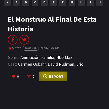
#
A
B
C
D
E
F
G
H
I
J
NETFLIX
AÑOS
El Monstruo Al Final De Esta
Historia
2023
2022
2021
2020
2019
2018
5
2020
0h 31m
206
1080P - HD
2014
2006
Genre:
Animación
,
Familia
,
Hbo Max
Cast:
Carmen Osbahr
,
David Rudman
,
Eric
2002
2001
Jacobson
VIEW MORE
2000
1990
REPORT
0
0
SERIES
PELICULAS