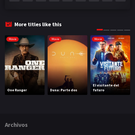
More titles like this
Movie
Movie
Movie
El visitante del
One Ranger
Duna: Parte dos
futuro
Archivos