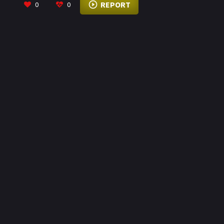
REPORT
0
0
Autobots tendrán que formar una vez más equipo
para salvarla.