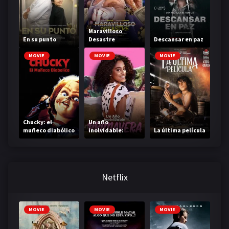
Maravilloso
En su punto
Desastre
Descansar en paz
MOVIE
MOVIE
MOVIE
Chucky: el
Un año
muñeco diabólico
inolvidable:
La última película
Primavera
Netflix
MOVIE
MOVIE
MOVIE