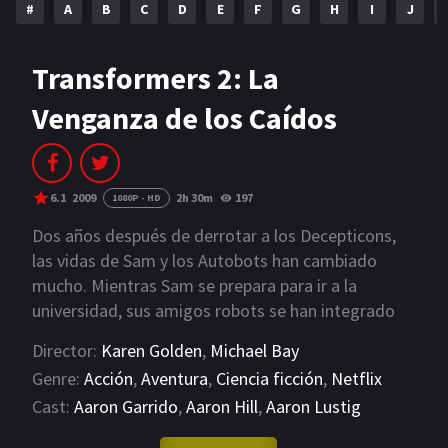
#
A
B
C
D
E
F
G
H
I
J
NETFLIX
AÑOS
Transformers 2: La
Venganza de los Caídos
2023
2022
2021
2020
2019
2018
6.1
2009
2h 30m
197
1080P - HD
2014
2006
Dos años después de derrotar a los Decepticons,
las vidas de Sam y los Autobots han cambiado
2002
2001
mucho. Mientras Sam se prepara para ir a la
universidad, sus amigos robots se han integrado
2000
1990
en una fuerza de élite que captura a enemigos
Director:
Karen Golden
,
Michael Bay
renegados. Pero todo cambia con la llegada de un
SERIES
Genre:
Acción
,
Aventura
,
Ciencia ficción
,
Netflix
malvado enemigo que, con un enrevesado plan,
Cast:
Aaron Garrido
,
Aaron Hill
,
Aaron Lustig
PELICULAS
planea un nuevo alzamiento de los Decepticons. La
humanidad vuelve a estar en peligro, y Sam y los
VIEW MORE