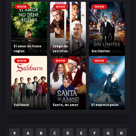
MOVIE
MOVIE
MOVIE
El amor no tiene
Juego de
reglas
secretos
Sin límites
MOVIE
MOVIE
MOVIE
Saltburn
Santa, mi amor
El expreso polar
#
A
B
C
D
E
F
G
H
I