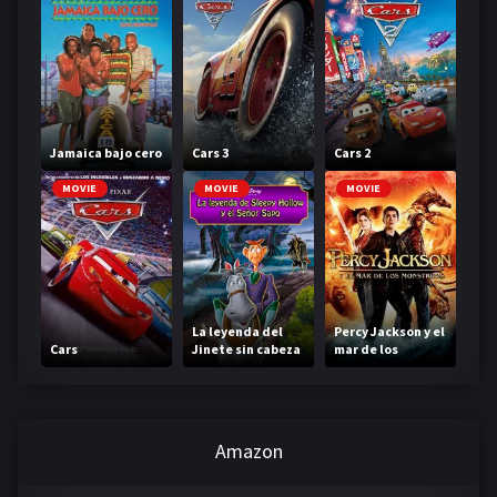
Jamaica bajo cero
Cars 3
Cars 2
MOVIE
MOVIE
MOVIE
La leyenda del
Percy Jackson y el
Cars
Jinete sin cabeza
mar de los
monstruos
Amazon