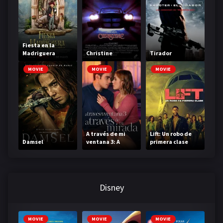
Fiesta en la
Madriguera
Christine
Tirador
MOVIE
MOVIE
MOVIE
A través de mi
Lift: Un robo de
Damsel
ventana 3: A
primera clase
través de tu
mirada
Disney
MOVIE
MOVIE
MOVIE