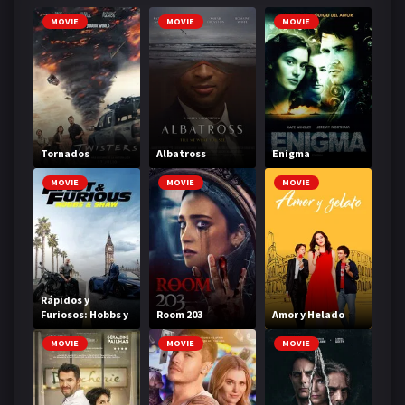
MOVIE
MOVIE
MOVIE
Tornados
Albatross
Enigma
MOVIE
MOVIE
MOVIE
Rápidos y
Furiosos: Hobbs y
Room 203
Amor y Helado
Shaw
MOVIE
MOVIE
MOVIE