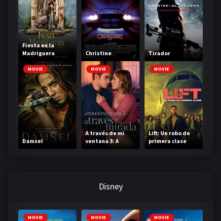
Fiesta en la
Madriguera
Christine
Tirador
MOVIE
MOVIE
MOVIE
A través de mi
Lift: Un robo de
Damsel
ventana 3: A
primera clase
través de tu
mirada
Disney
MOVIE
MOVIE
MOVIE