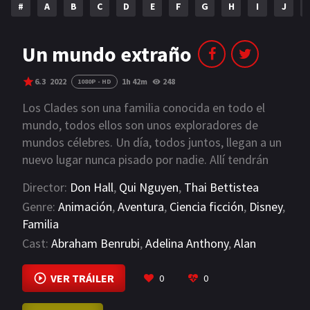
#
A
B
C
D
E
F
G
H
I
J
NETFLIX
AÑOS
Un mundo extraño
2023
2022
6.3
2022
1h 42m
248
1080P - HD
2021
2020
Los Clades son una familia conocida en todo el
mundo, todos ellos son unos exploradores de
2019
2018
mundos célebres. Un día, todos juntos, llegan a un
nuevo lugar nunca pisado por nadie. Allí tendrán
2014
2006
que enfrentarse a numerosos peligros y
Director:
Don Hall
,
Qui Nguyen
,
Thai Bettistea
2002
2001
descubrirán nuevas criaturas jamás documentadas.
Genre:
Animación
,
Aventura
,
Ciencia ficción
,
Disney
,
Sin embargo, la misión se pone en riesgo y
2000
1990
Familia
amenaza fracasar debido a las abundantes peleas
Cast:
Abraham Benrubi
,
Adelina Anthony
,
Alan
entre los componentes de la familia.
SERIES
Tudyk
VIEW MORE
VER TRÁILER
0
0
PELICULAS