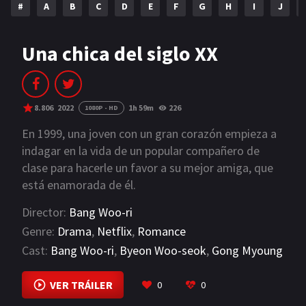
#
A
B
C
D
E
F
G
H
I
J
NETFLIX
AÑOS
Una chica del siglo XX
2023
2022
2021
2020
8.806
2022
1h 59m
226
1080P - HD
2019
2018
En 1999, una joven con un gran corazón empieza a
indagar en la vida de un popular compañero de
2014
2006
clase para hacerle un favor a su mejor amiga, que
está enamorada de él.
2002
2001
Director:
Bang Woo-ri
2000
1990
Genre:
Drama
,
Netflix
,
Romance
SERIES
Cast:
Bang Woo-ri
,
Byeon Woo-seok
,
Gong Myoung
VIEW MORE
PELICULAS
VER TRÁILER
0
0