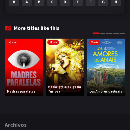
#
A
B
C
D
E
F
G
H
I
More titles like this
Movie
Movie
Movie
Hedwig y la pulgada
Madres paralelas
furiosa
Los Amores de Anais
Archivos