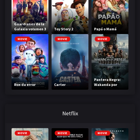
Guardianes de la
Galaxia volumen 3
Toy Story 2
Papá o Mamá
MOVIE
MOVIE
MOVIE
Pantera Negra:
Ron da error
Carter
Wakanda por
siempre
Netflix
MOVIE
MOVIE
MOVIE