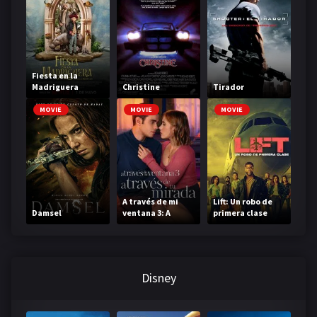
Fiesta en la
Madriguera
Christine
Tirador
MOVIE
MOVIE
MOVIE
A través de mi
Lift: Un robo de
Damsel
ventana 3: A
primera clase
través de tu
mirada
Disney