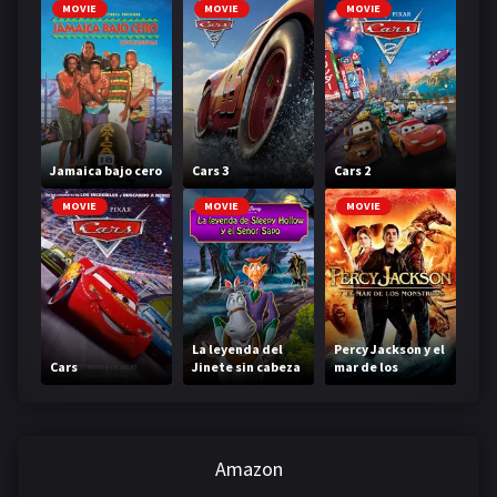
MOVIE
MOVIE
MOVIE
Jamaica bajo cero
Cars 3
Cars 2
MOVIE
MOVIE
MOVIE
La leyenda del
Percy Jackson y el
Cars
Jinete sin cabeza
mar de los
monstruos
Amazon