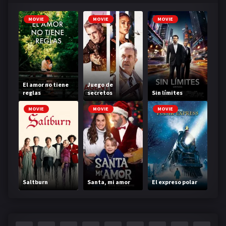
MOVIE
MOVIE
MOVIE
El amor no tiene
Juego de
reglas
secretos
Sin límites
MOVIE
MOVIE
MOVIE
Saltburn
Santa, mi amor
El expreso polar