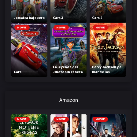
Jamaica bajo cero
Cars 3
Cars 2
MOVIE
MOVIE
MOVIE
La leyenda del
Percy Jackson y el
Cars
Jinete sin cabeza
mar de los
monstruos
Amazon
MOVIE
MOVIE
MOVIE