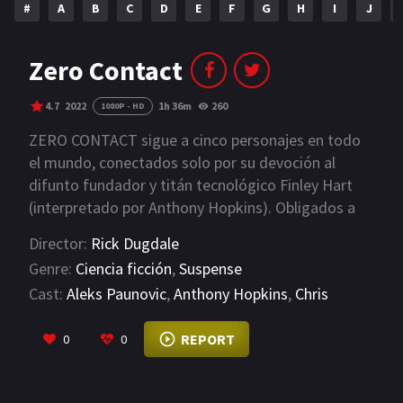
#
A
B
C
D
E
F
G
H
I
J
NETFLIX
AÑOS
Zero Contact
2023
2022
4.7
2022
1h 36m
260
1080P - HD
2021
2020
ZERO CONTACT sigue a cinco personajes en todo
el mundo, conectados solo por su devoción al
2019
2018
difunto fundador y titán tecnológico Finley Hart
(interpretado por Anthony Hopkins). Obligados a
2014
2006
trabajar juntos para cerrar el invento más secreto
Director:
Rick Dugdale
2002
2001
de Hart, una máquina que es la solución a los
Genre:
Ciencia ficción
,
Suspense
problemas de la humanidad o el final de la vida en
2000
1990
Cast:
Aleks Paunovic
,
Anthony Hopkins
,
Chris
la tierra.
Brochu
VIEW MORE
SERIES
REPORT
0
0
PELICULAS