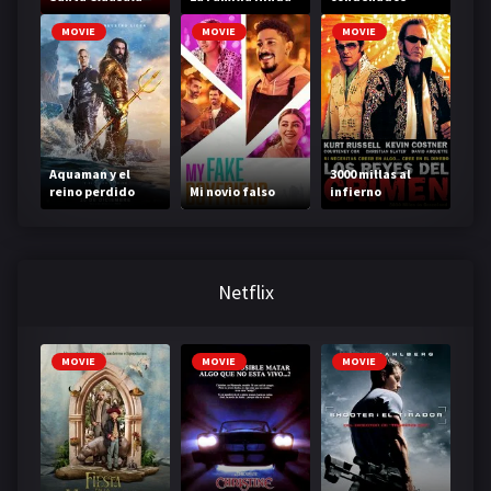
MOVIE
MOVIE
MOVIE
Aquaman y el
3000 millas al
reino perdido
Mi novio falso
infierno
Netflix
MOVIE
MOVIE
MOVIE