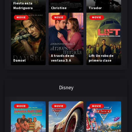
Fiesta en la
Madriguera
Christine
Tirador
MOVIE
MOVIE
MOVIE
A través de mi
Lift: Un robo de
Damsel
ventana 3: A
primera clase
través de tu
mirada
Disney
MOVIE
MOVIE
MOVIE