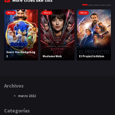
More titles like this
Movie
Movie
Movie
Sonic the Hedgehog
2
Madame Web
El Proyecto Adam
Archivos
marzo 2022
Categorías