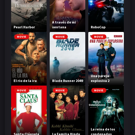
A través de mi
Pearl Harbor
ventana
RoboCop
MOVIE
MOVIE
MOVIE
Una pareja
El rio de la ira
Blade Runner 2049
explosiva 2
MOVIE
MOVIE
MOVIE
La reina de los
Santa Cláusula
La Familia Hindu
condenados