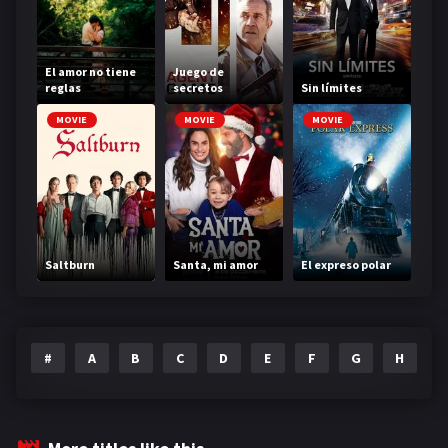
El amor no tiene
Juego de
reglas
secretos
Sin límites
MOVIE
MOVIE
MOVIE
Saltburn
Santa, mi amor
El expreso polar
#
A
B
C
D
E
F
G
H
I