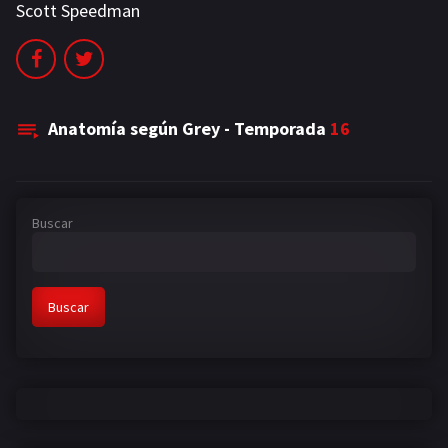
Scott Speedman
NETFLIX
AÑOS
2023
2022
Anatomía según Grey - Temporada
16
2021
2020
2019
2018
Buscar
2014
2006
2002
2001
Buscar
2000
1990
SERIES
PELICULAS