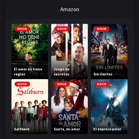
Amazon
MOVIE
MOVIE
MOVIE
El amor no tiene
Juego de
reglas
secretos
Sin límites
MOVIE
MOVIE
MOVIE
Saltburn
Santa, mi amor
El expreso polar