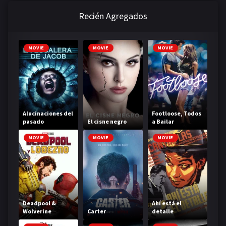
Recién Agregados
MOVIE
MOVIE
MOVIE
Alucinaciones del
Footloose, Todos
pasado
El cisne negro
a Bailar
MOVIE
MOVIE
MOVIE
Deadpool &
Ahí está el
Wolverine
Carter
detalle