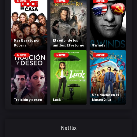
MOVIE
MOVIE
MOVIE
Mas Barato por
El señor de los
Docena
anillos: El retorno
8 Winds
del rey
MOVIE
MOVIE
MOVIE
Una Noche en el
Traición y deseo
Luck
Museo 2: La
Batalla del
Smithsoniano
Netflix