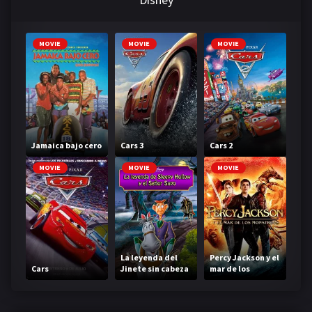
MOVIE
MOVIE
MOVIE
Jamaica bajo cero
Cars 3
Cars 2
MOVIE
MOVIE
MOVIE
La leyenda del
Percy Jackson y el
Cars
Jinete sin cabeza
mar de los
monstruos