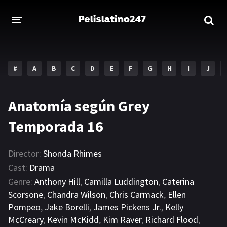
INICIO
ESTRENOS 2023
#
A
B
C
D
E
F
G
H
I
J
GENEROS
Anatomía según Grey
Acción
Aventura
Temporada 16
Comedia
Crimen
Drama
Familia
Director:
Shonda Rhimes
Cast:
Drama
DISNEY
Genre:
Anthony Hill
,
Camilla Luddington
,
Caterina
Scorsone
,
Chandra Wilson
,
Chris Carmack
,
Ellen
HBO MAX
Pompeo
,
Jake Borelli
,
James Pickens Jr.
,
Kelly
McCreary
,
Kevin McKidd
,
Kim Raver
,
Richard Flood
,
AMAZON PRIME