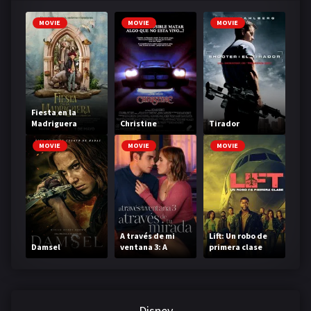
MOVIE
MOVIE
MOVIE
Fiesta en la
Madriguera
Christine
Tirador
MOVIE
MOVIE
MOVIE
A través de mi
Lift: Un robo de
Damsel
ventana 3: A
primera clase
través de tu
mirada
Disney