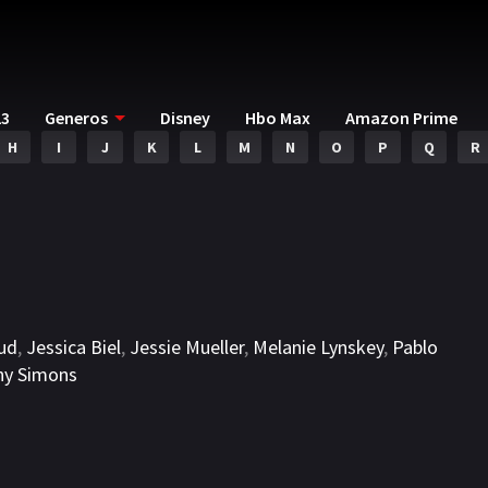
23
Generos
Disney
Hbo Max
Amazon Prime
H
I
J
K
L
M
N
O
P
Q
R
ud
,
Jessica Biel
,
Jessie Mueller
,
Melanie Lynskey
,
Pablo
hy Simons