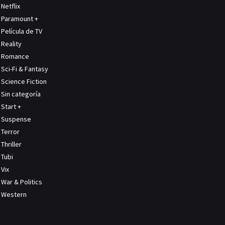
Netflix
Paramount +
Película de TV
Reality
Romance
Sci-Fi & Fantasy
Science Fiction
Sin categoría
Start +
Suspense
Terror
Thriller
Tubi
Vix
War & Politics
Western