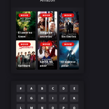
MOVIE
MOVIE
MOVIE
El amor no
Juego de
tiene
secretos
Sin límites
reglas
MOVIE
MOVIE
MOVIE
Santa, mi
El expreso
Saltburn
amor
polar
#
A
B
C
D
E
F
G
H
I
J
K
L
M
N
O
P
Q