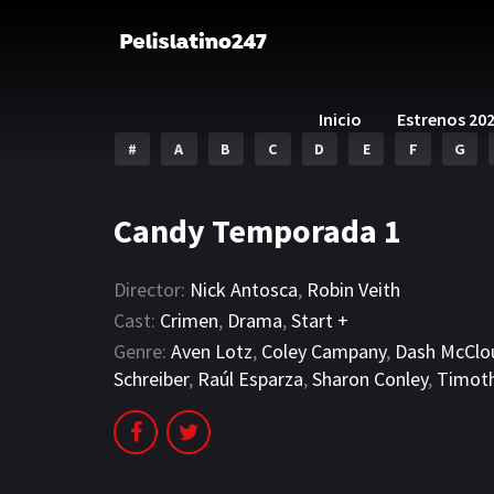
Inicio
Estrenos 20
#
A
B
C
D
E
F
G
Candy Temporada 1
Director:
Nick Antosca
,
Robin Veith
Cast:
Crimen
,
Drama
,
Start +
Genre:
Aven Lotz
,
Coley Campany
,
Dash McClo
Schreiber
,
Raúl Esparza
,
Sharon Conley
,
Timot