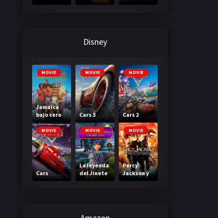
3: A través
primera
de tu
clase
mirada
Disney
MOVIE
MOVIE
MOVIE
Jamaica
bajo cero
Cars 3
Cars 2
MOVIE
MOVIE
MOVIE
La leyenda
Percy
Cars
del Jinete
Jackson y
sin cabeza
el mar de
los
monstruos
Amazon