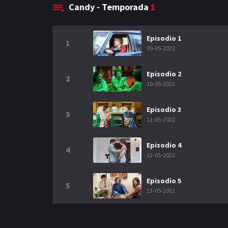
Candy - Temporada
1
Episodio 1
1
09-05-2022
Episodio 2
2
10-05-2022
Episodio 3
3
11-05-2022
Episodio 4
4
12-05-2022
Episodio 5
5
13-05-2022