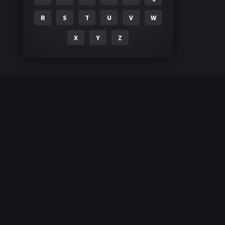
R
S
T
U
V
W
X
Y
Z