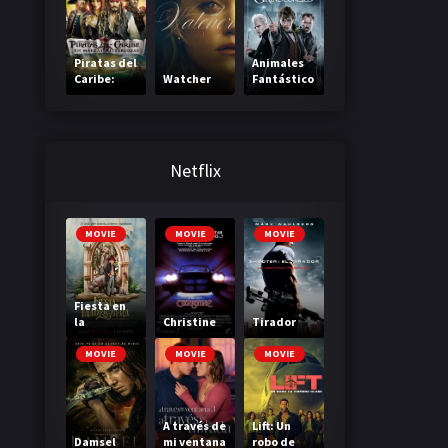
Piratas del
Animales
Caribe:
Watcher
Fantástico
Navegand
s: Los
o Aguas
Crímenes
Misteriosa
De
s
Grindelwa
ld
Netflix
MOVIE
MOVIE
MOVIE
Fiesta en
la
Christine
Tirador
Madriguer
a
MOVIE
MOVIE
MOVIE
A través de
Lift: Un
Damsel
mi ventana
robo de