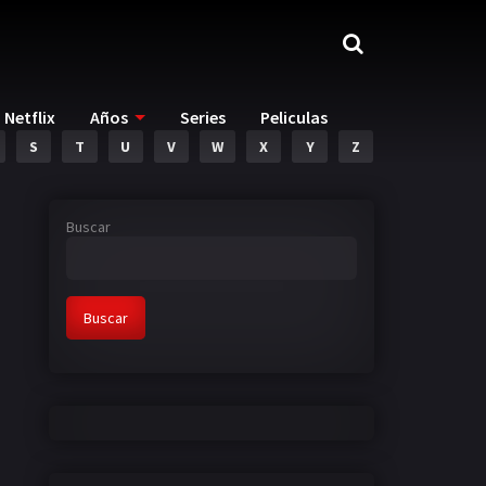
Netflix
Años
Series
Peliculas
S
T
U
V
W
X
Y
Z
Buscar
Buscar