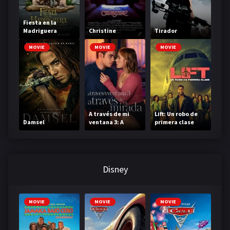
Fiesta en la
Madriguera
Christine
Tirador
MOVIE
MOVIE
MOVIE
A través de mi
Lift: Un robo de
Damsel
ventana 3: A
primera clase
través de tu
mirada
Disney
MOVIE
MOVIE
MOVIE