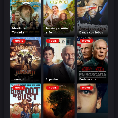
Identidad
Jessie y el niño
Tomada
elfo
Danza con lobos
MOVIE
MOVIE
MOVIE
Jumanji
El padre
Emboscada
MOVIE
MOVIE
MOVIE