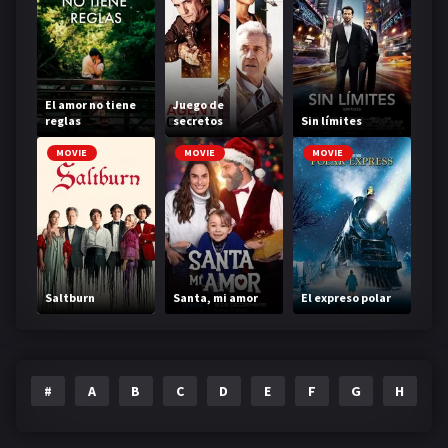
El amor no tiene
Juego de
reglas
secretos
Sin límites
MOVIE
MOVIE
MOVIE
Saltburn
Santa, mi amor
El expreso polar
#
A
B
C
D
E
F
G
H
I