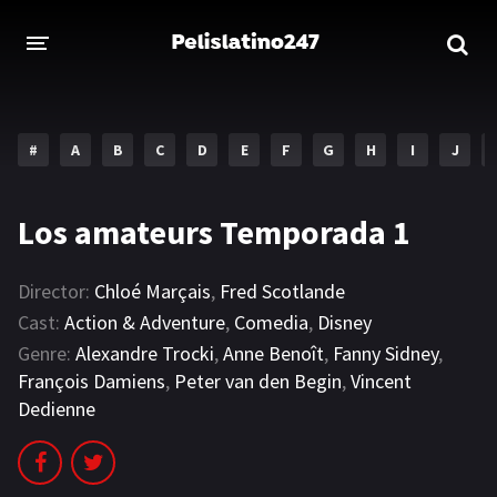
INICIO
ESTRENOS 2023
#
A
B
C
D
E
F
G
H
I
J
GENEROS
Los amateurs Temporada 1
Acción
Aventura
Comedia
Crimen
Director:
Chloé Marçais
,
Fred Scotlande
Cast:
Action & Adventure
,
Comedia
,
Disney
Drama
Familia
Genre:
Alexandre Trocki
,
Anne Benoît
,
Fanny Sidney
,
François Damiens
,
Peter van den Begin
,
Vincent
DISNEY
Dedienne
HBO MAX
AMAZON PRIME