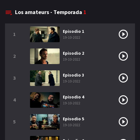
NETFLIX
Los amateurs - Temporada
1
AÑOS
Episodio 1
1
2023
2022
19-10-2022
2021
2020
Episodio 2
2
19-10-2022
2019
2018
2014
2006
Episodio 3
3
19-10-2022
2002
2001
Episodio 4
2000
1990
4
19-10-2022
SERIES
Episodio 5
5
19-10-2022
PELICULAS