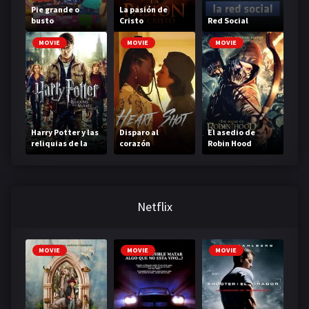
Pie grande o
La pasión de
busto
Cristo
Red Social
MOVIE
MOVIE
MOVIE
Harry Potter y las
Disparo al
El asedio de
reliquias de la
corazón
Robin Hood
muerte: Parte 2
Netflix
MOVIE
MOVIE
MOVIE