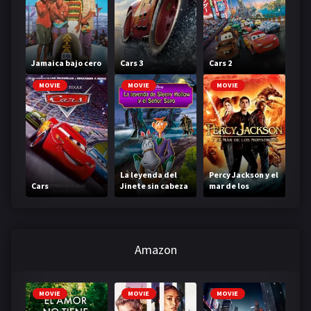
Jamaica bajo cero
Cars 3
Cars 2
MOVIE
MOVIE
MOVIE
La leyenda del
Percy Jackson y el
Cars
Jinete sin cabeza
mar de los
monstruos
Amazon
MOVIE
MOVIE
MOVIE