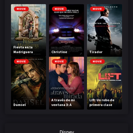
MOVIE
MOVIE
MOVIE
Fiesta en la
Madriguera
Christine
Tirador
MOVIE
MOVIE
MOVIE
A través de mi
Lift: Un robo de
Damsel
ventana 3: A
primera clase
través de tu
mirada
Disney