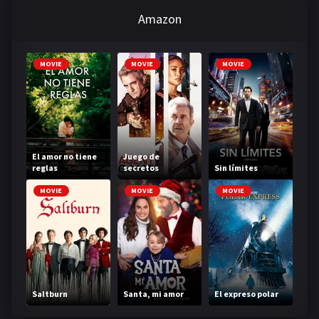
Amazon
MOVIE
MOVIE
MOVIE
El amor no tiene
Juego de
reglas
secretos
Sin límites
MOVIE
MOVIE
MOVIE
Saltburn
Santa, mi amor
El expreso polar