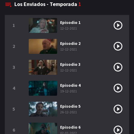
Los Enviados - Temporada
1
NETFLIX
AÑOS
Episodio 1
1
12-12-2021
2023
2022
Episodio 2
2021
2020
2
12-12-2021
2019
2018
Episodio 3
3
2014
2006
12-12-2021
2002
2001
Episodio 4
4
19-12-2021
2000
1990
Episodio 5
5
SERIES
26-12-2021
PELICULAS
Episodio 6
6
02-01-2022