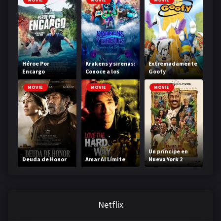
Héroe Por
Krakens y sirenas:
Extremadamente
Encargo
Conoce a los
Goofy
Gillman
MOVIE
MOVIE
MOVIE
Un príncipe en
Deuda de Honor
Amar Al Límite
Nueva York 2
Netflix