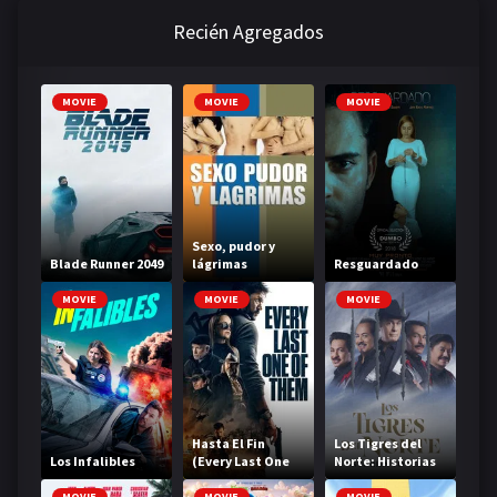
Recién Agregados
MOVIE
MOVIE
MOVIE
Sexo, pudor y
Blade Runner 2049
lágrimas
Resguardado
MOVIE
MOVIE
MOVIE
Hasta El Fin
Los Tigres del
Los Infalibles
(Every Last One
Norte: Historias
of Them)
que contar
MOVIE
MOVIE
MOVIE