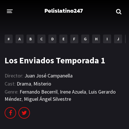
INICIO
ESTRENOS 2023
#
A
B
C
D
E
F
G
H
I
J
GENEROS
Los Enviados Temporada 1
Acción
Aventura
Comedia
Crimen
Director:
Juan José Campanella
Cast:
Drama
,
Misterio
Drama
Familia
Genre:
Fernando Becerril
,
Irene Azuela
,
Luis Gerardo
Méndez
,
Miguel Ángel Silvestre
DISNEY
HBO MAX
AMAZON PRIME