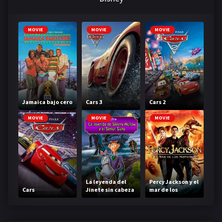
MOVIE
MOVIE
MOVIE
Jamaica bajo cero
Cars 3
Cars 2
MOVIE
MOVIE
MOVIE
La leyenda del
Percy Jackson y el
Cars
Jinete sin cabeza
mar de los
monstruos