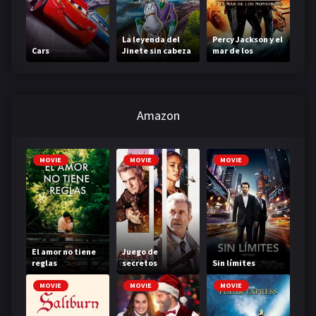
La leyenda del
Percy Jackson y el
Cars
Jinete sin cabeza
mar de los
monstruos
Amazon
MOVIE
MOVIE
MOVIE
El amor no tiene
Juego de
reglas
secretos
Sin límites
MOVIE
MOVIE
MOVIE