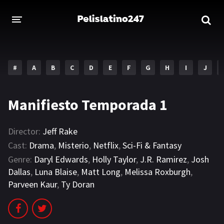
INICIO
ESTRENOS 2023
#
A
B
C
D
E
F
G
H
I
J
GENEROS
Manifiesto Temporada 1
Acción
Aventura
Comedia
Crimen
Director:
Jeff Rake
Cast:
Drama
,
Misterio
,
Netflix
,
Sci-Fi & Fantasy
Drama
Familia
Genre:
Daryl Edwards
,
Holly Taylor
,
J.R. Ramirez
,
Josh
Dallas
,
Luna Blaise
,
Matt Long
,
Melissa Roxburgh
,
DISNEY
Parveen Kaur
,
Ty Doran
HBO MAX
AMAZON PRIME