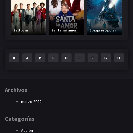
Saltburn
Santa, mi amor
El expreso polar
#
A
B
C
D
E
F
G
H
I
Archivos
marzo 2022
Categorías
Acción