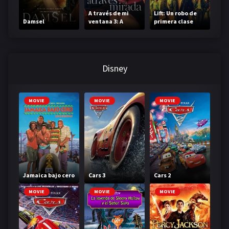
A través de mi
Lift: Un robo de
Damsel
ventana 3: A
primera clase
través de tu
mirada
Disney
MOVIE
MOVIE
MOVIE
Jamaica bajo cero
Cars 3
Cars 2
MOVIE
MOVIE
MOVIE