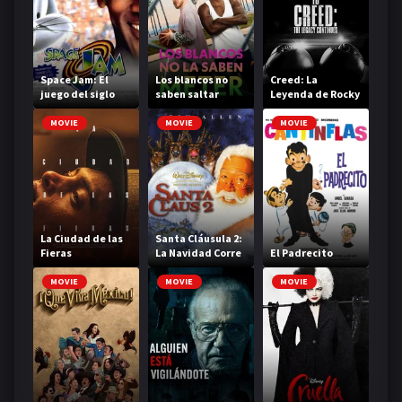
Space Jam: El
Los blancos no
Creed: La
juego del siglo
saben saltar
Leyenda de Rocky
MOVIE
MOVIE
MOVIE
La Ciudad de las
Santa Cláusula 2:
Fieras
La Navidad Corre
El Padrecito
Peligro
MOVIE
MOVIE
MOVIE