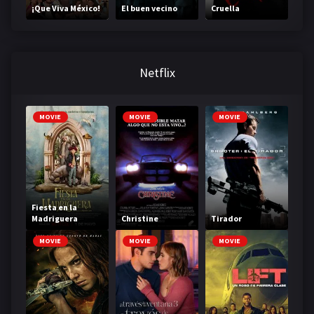
¡Que Viva México!
El buen vecino
Cruella
Netflix
MOVIE
MOVIE
MOVIE
Fiesta en la
Madriguera
Christine
Tirador
MOVIE
MOVIE
MOVIE