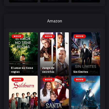
monstruos
Amazon
MOVIE
MOVIE
MOVIE
El amor no tiene
Juego de
reglas
secretos
Sin límites
MOVIE
MOVIE
MOVIE