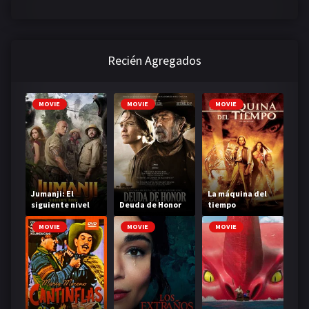
Recién Agregados
MOVIE
MOVIE
MOVIE
Jumanji: El
La máquina del
siguiente nivel
Deuda de Honor
tiempo
MOVIE
MOVIE
MOVIE