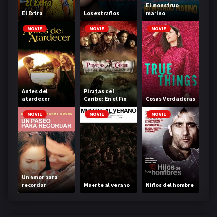
El monstruo
El Extra
Los extraños
marino
MOVIE
MOVIE
MOVIE
Antes del
Piratas del
atardecer
Caribe: En el Fin
Cosas Verdaderas
del Mundo
MOVIE
MOVIE
MOVIE
Un amor para
recordar
Muerte al verano
Niños del hombre