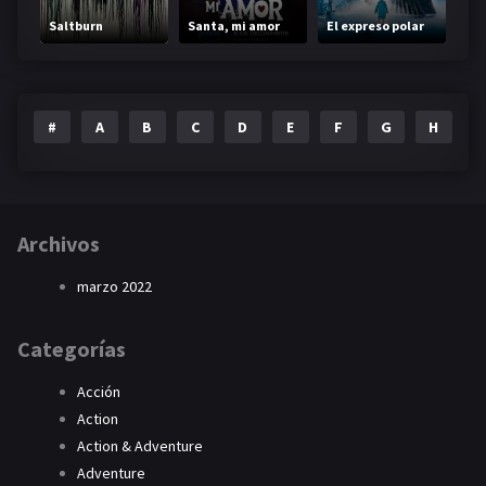
Saltburn
Santa, mi amor
El expreso polar
#
A
B
C
D
E
F
G
H
I
Archivos
marzo 2022
Categorías
Acción
Action
Action & Adventure
Adventure