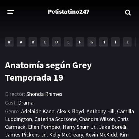
INICIO
ESTRENOS 2023
#
A
B
C
D
E
F
G
H
I
J
GENEROS
Anatomía según Grey
Acción
Aventura
Temporada 19
Comedia
Crimen
Drama
Familia
Director:
Shonda Rhimes
Cast:
Drama
DISNEY
Genre:
Adelaide Kane
,
Alexis Floyd
,
Anthony Hill
,
Camilla
Luddington
,
Caterina Scorsone
,
Chandra Wilson
,
Chris
HBO MAX
Carmack
,
Ellen Pompeo
,
Harry Shum Jr.
,
Jake Borelli
,
James Pickens Jr.
,
Kelly McCreary
,
Kevin McKidd
,
Kim
AMAZON PRIME