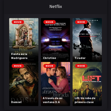
Netflix
MOVIE
MOVIE
MOVIE
Fiesta en la
Madriguera
Christine
Tirador
MOVIE
MOVIE
MOVIE
A través de mi
Lift: Un robo de
Damsel
ventana 3: A
primera clase
través de tu
mirada