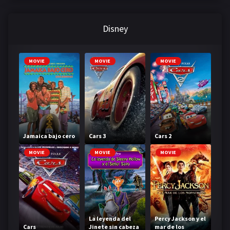
Disney
MOVIE
MOVIE
MOVIE
Jamaica bajo cero
Cars 3
Cars 2
MOVIE
MOVIE
MOVIE
La leyenda del
Percy Jackson y el
Cars
Jinete sin cabeza
mar de los