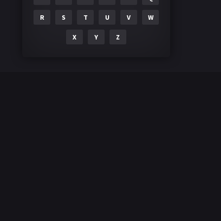
R
S
T
U
V
W
X
Y
Z