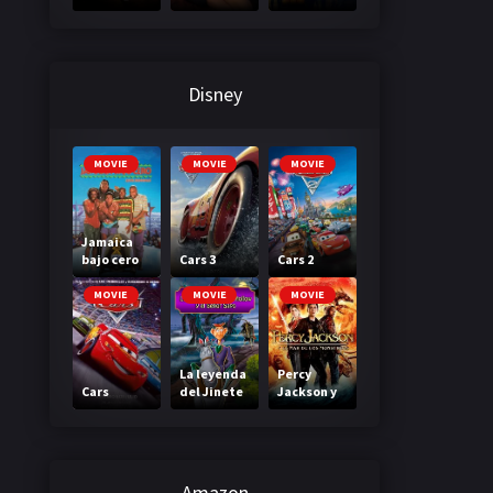
3: A través
primera
de tu
clase
mirada
Disney
MOVIE
MOVIE
MOVIE
Jamaica
bajo cero
Cars 3
Cars 2
MOVIE
MOVIE
MOVIE
La leyenda
Percy
Cars
del Jinete
Jackson y
sin cabeza
el mar de
los
monstruos
Amazon