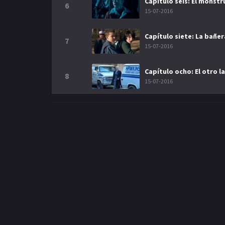
Capítulo seis: El monstr
6
15-07-2016
Capítulo siete: La bañer
7
15-07-2016
Capítulo ocho: El otro l
8
15-07-2016