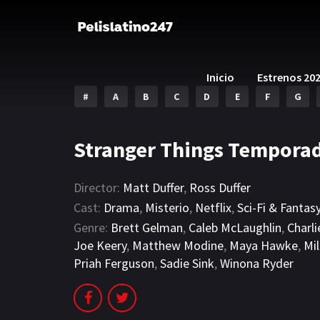
Inicio
Estrenos 20
#
A
B
C
D
E
F
G
Stranger Things Temporad
Director:
Matt Duffer
,
Ross Duffer
Cast:
Drama
,
Misterio
,
Netflix
,
Sci-Fi & Fantas
Genre:
Brett Gelman
,
Caleb McLaughlin
,
Charl
Joe Keery
,
Matthew Modine
,
Maya Hawke
,
Mi
Priah Ferguson
,
Sadie Sink
,
Winona Ryder