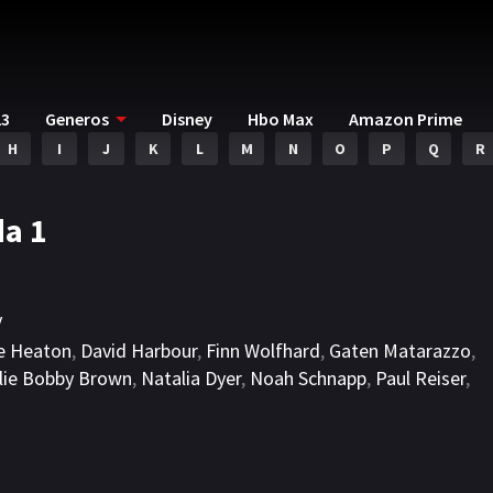
23
Generos
Disney
Hbo Max
Amazon Prime
H
I
J
K
L
M
N
O
P
Q
R
a 1
y
ie Heaton
,
David Harbour
,
Finn Wolfhard
,
Gaten Matarazzo
,
llie Bobby Brown
,
Natalia Dyer
,
Noah Schnapp
,
Paul Reiser
,