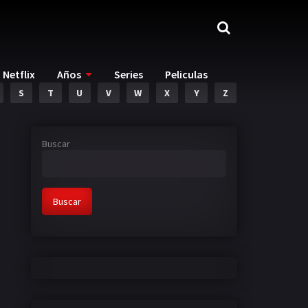
Netflix
Años
Series
Peliculas
S
T
U
V
W
X
Y
Z
Buscar
Buscar