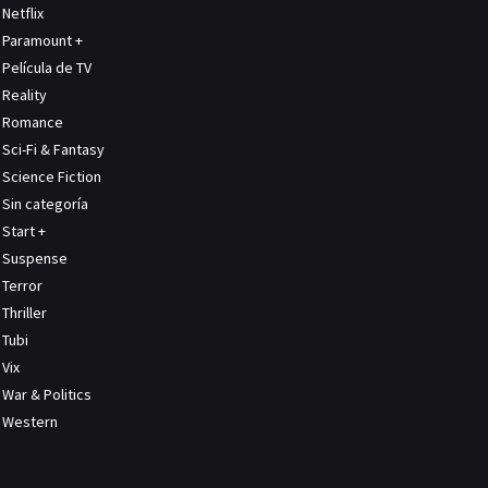
Netflix
Paramount +
Película de TV
Reality
Romance
Sci-Fi & Fantasy
Science Fiction
Sin categoría
Start +
Suspense
Terror
Thriller
Tubi
Vix
War & Politics
Western