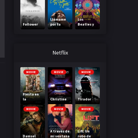
Parte 2
Llámame
Los
Follower
por tu
Beatles y
nombre
la India
Netflix
MOVIE
MOVIE
MOVIE
Fiesta en
la
Christine
Tirador
Madriguer
a
MOVIE
MOVIE
MOVIE
A través de
Lift: Un
Damsel
mi ventana
robo de