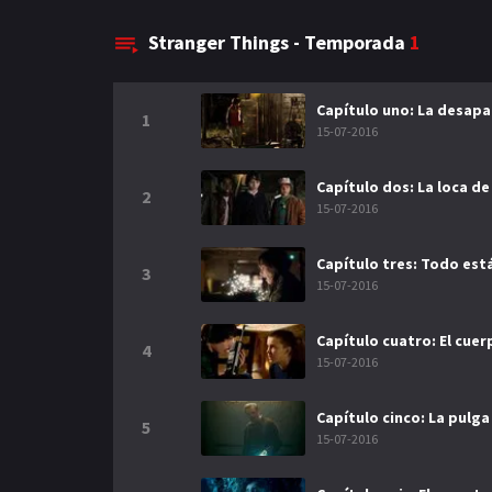
Stranger Things - Temporada
1
Capítulo uno: La desapar
1
15-07-2016
Capítulo dos: La loca de
2
15-07-2016
Capítulo tres: Todo est
3
15-07-2016
Capítulo cuatro: El cuer
4
15-07-2016
Capítulo cinco: La pulga
5
15-07-2016