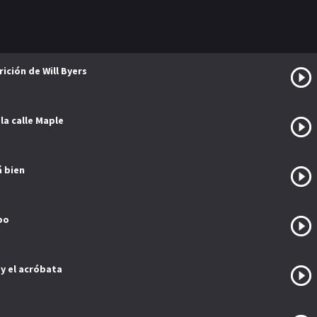
ición de Will Byers
 la calle Maple
á bien
po
 y el acróbata