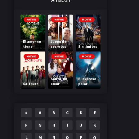
MOVIE
MOVIE
MOVIE
El amor no
Juego de
tiene
secretos
Sin límites
reglas
MOVIE
MOVIE
MOVIE
Santa, mi
El expreso
Saltburn
amor
polar
#
A
B
C
D
E
F
G
H
I
J
K
L
M
N
O
P
Q