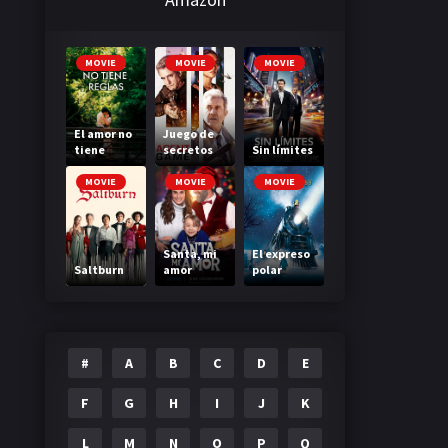
MOVIE
MOVIE
MOVIE
El amor no
Juego de
tiene
secretos
Sin límites
reglas
MOVIE
MOVIE
MOVIE
Santa, mi
El expreso
Saltburn
amor
polar
#
A
B
C
D
E
F
G
H
I
J
K
L
M
N
O
P
Q