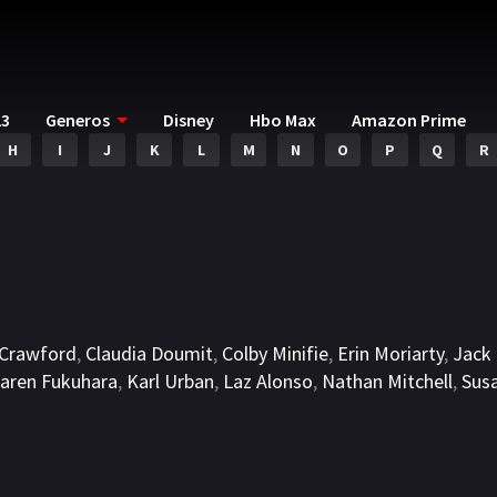
23
Generos
Disney
Hbo Max
Amazon Prime
H
I
J
K
L
M
N
O
P
Q
R
 Crawford
,
Claudia Doumit
,
Colby Minifie
,
Erin Moriarty
,
Jack
aren Fukuhara
,
Karl Urban
,
Laz Alonso
,
Nathan Mitchell
,
Sus