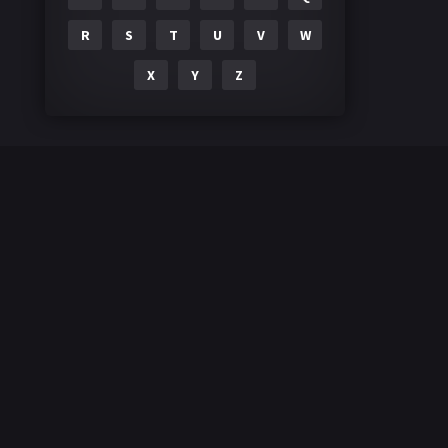
R
S
T
U
V
W
X
Y
Z