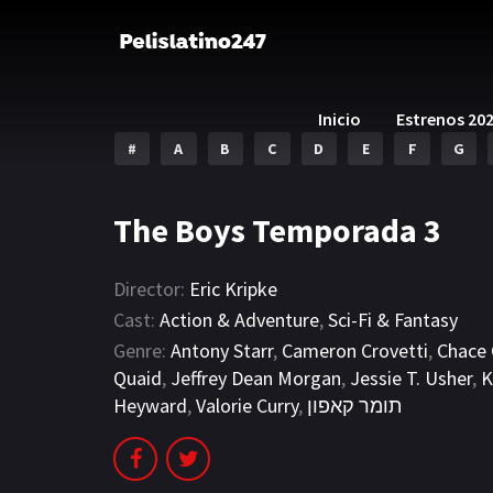
Inicio
Estrenos 20
#
A
B
C
D
E
F
G
The Boys Temporada 3
Director:
Eric Kripke
Cast:
Action & Adventure
,
Sci-Fi & Fantasy
Genre:
Antony Starr
,
Cameron Crovetti
,
Chace
Quaid
,
Jeffrey Dean Morgan
,
Jessie T. Usher
,
K
Heyward
,
Valorie Curry
,
תומר קאפון