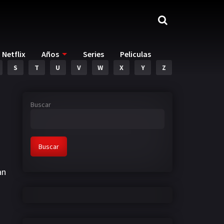
Netflix
Años
Series
Peliculas
S
T
U
V
W
X
Y
Z
Buscar
Buscar
an