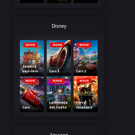
3: A través
primera
de tu
clase
mirada
Disney
MOVIE
MOVIE
MOVIE
Jamaica
bajo cero
Cars 3
Cars 2
MOVIE
MOVIE
MOVIE
La leyenda
Percy
Cars
del Jinete
Jackson y
sin cabeza
el mar de
los
monstruos
Amazon