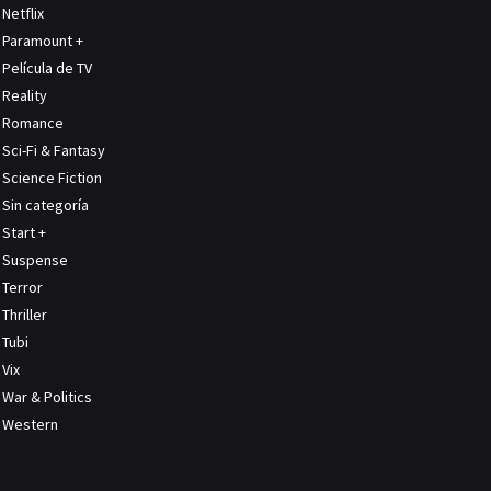
Netflix
Paramount +
Película de TV
Reality
Romance
Sci-Fi & Fantasy
Science Fiction
Sin categoría
Start +
Suspense
Terror
Thriller
Tubi
Vix
War & Politics
Western