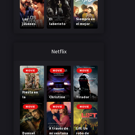
Los
El
Siempre en
jóvenes
laberinto
el mejor
amantes
del fauno
momento
(Forever
Out of My
League)
Netflix
MOVIE
MOVIE
MOVIE
Fiesta en
la
Christine
Tirador
Madriguer
a
MOVIE
MOVIE
MOVIE
A través de
Lift: Un
Damsel
mi ventana
robo de