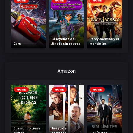
MOVIE
MOVIE
MOVIE
La leyenda del
Percy Jackson y el
Cars
Jinete sin cabeza
mar de los
monstruos
Amazon
MOVIE
MOVIE
MOVIE
El amor no tiene
Juego de
reglas
secretos
Sin límites