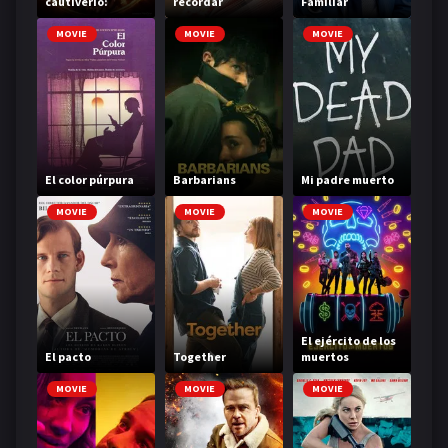
cautiverio:
recordar
Familiar
liberarse
MOVIE
MOVIE
MOVIE
El color púrpura
Barbarians
Mi padre muerto
MOVIE
MOVIE
MOVIE
El ejército de los
El pacto
Together
muertos
MOVIE
MOVIE
MOVIE