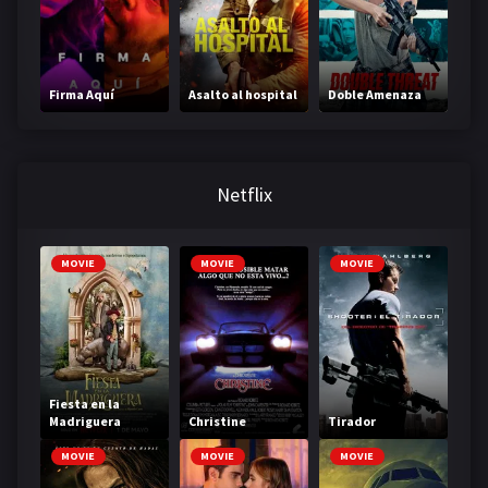
Firma Aquí
Asalto al hospital
Doble Amenaza
Netflix
MOVIE
MOVIE
MOVIE
Fiesta en la
Madriguera
Christine
Tirador
MOVIE
MOVIE
MOVIE