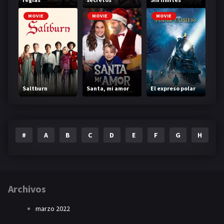
MOVIE
MOVIE
MOVIE
Saltburn
Santa, mi amor
El expreso polar
#
A
B
C
D
E
F
G
H
I
Archivos
marzo 2022