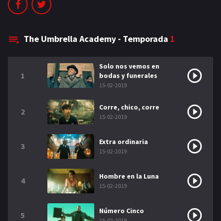
NETFLIX
AÑOS
The Umbrella Academy - Temporada
1
2023
2022
Solo nos vemos en
2021
2020
1
bodas y funerales
15-02-2019
2019
2018
Corre, chico, corre
2
2014
2006
15-02-2019
2002
2001
Extra ordinaria
3
15-02-2019
2000
1990
Hombre en la Luna
SERIES
4
15-02-2019
PELICULAS
Número Cinco
5
15-02-2019