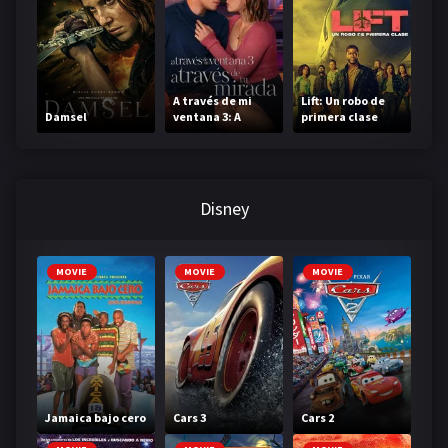
A través de mi
Lift: Un robo de
Damsel
ventana 3: A
primera clase
través de tu
mirada
Disney
MOVIE
MOVIE
MOVIE
Jamaica bajo cero
Cars 3
Cars 2