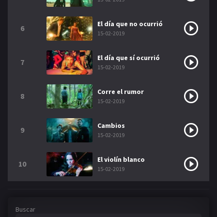
El día que no ocurrió
6
15-02-2019
El día que sí ocurrió
7
15-02-2019
Corre el rumor
8
15-02-2019
Cambios
9
15-02-2019
El violín blanco
10
15-02-2019
Buscar