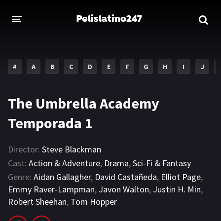
INICIO
ESTRENOS 2023
#
A
B
C
D
E
F
G
H
I
J
GENEROS
The Umbrella Academy
Acción
Aventura
Temporada 1
Comedia
Crimen
Drama
Familia
Director:
Steve Blackman
Cast:
Action & Adventure
,
Drama
,
Sci-Fi & Fantasy
DISNEY
Genre:
Aidan Gallagher
,
David Castañeda
,
Elliot Page
,
Emmy Raver-Lampman
,
Javon Walton
,
Justin H. Min
,
HBO MAX
Robert Sheehan
,
Tom Hopper
AMAZON PRIME