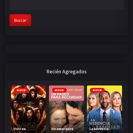
Buscar
Recién Agregados
MOVIE
MOVIE
MOVIE
Vivir en
Un amor para
La herencia