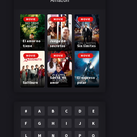
MOVIE
MOVIE
MOVIE
El amor no
Juego de
tiene
secretos
Sin límites
reglas
MOVIE
MOVIE
MOVIE
Santa, mi
El expreso
Saltburn
amor
polar
#
A
B
C
D
E
F
G
H
I
J
K
L
M
N
O
P
Q