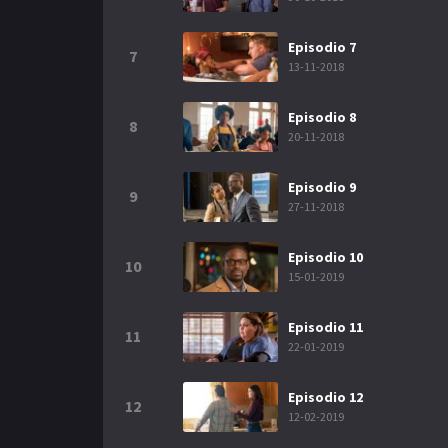
Episodio 7
7
13-11-2018
Episodio 8
8
20-11-2018
Episodio 9
9
27-11-2018
Episodio 10
10
15-01-2019
Episodio 11
11
22-01-2019
Episodio 12
12
12-02-2019