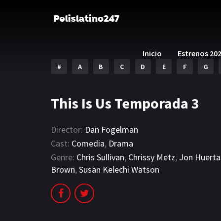
Inicio
Estrenos 20
#
A
B
C
D
E
F
G
This Is Us Temporada 3
Director:
Dan Fogelman
Cast:
Comedia
,
Drama
Genre:
Chris Sullivan
,
Chrissy Metz
,
Jon Huerta
Brown
,
Susan Kelechi Watson