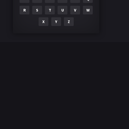
R
S
T
U
V
W
X
Y
Z