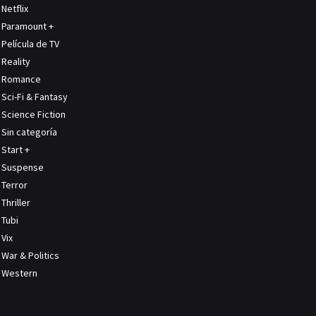
Netflix
Paramount +
Película de TV
Reality
Romance
Sci-Fi & Fantasy
Science Fiction
Sin categoría
Start +
Suspense
Terror
Thriller
Tubi
Vix
War & Politics
Western