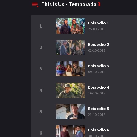
This Is Us - Temporada
3
Episodio 1
1
25-09-2018
Episodio 2
2
02-10-2018
Episodio 3
3
09-10-2018
Episodio 4
4
16-10-2018
Episodio 5
5
23-10-2018
Episodio 6
6
30-10-2018