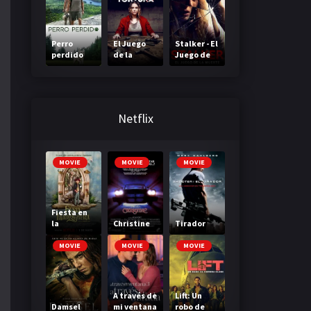
Perro
El Juego
Stalker - El
perdido
de la
Juego de
Tortura
la Muerte
Netflix
MOVIE
MOVIE
MOVIE
Fiesta en
la
Christine
Tirador
Madriguer
a
MOVIE
MOVIE
MOVIE
A través de
Lift: Un
Damsel
mi ventana
robo de