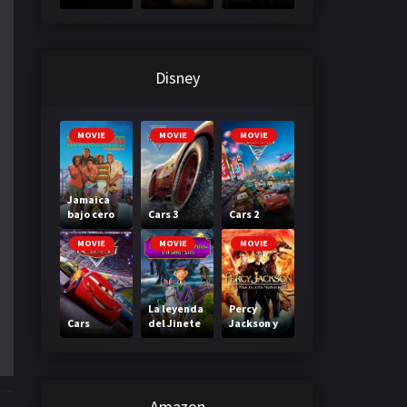
3: A través
primera
de tu
clase
mirada
Disney
MOVIE
MOVIE
MOVIE
Jamaica
bajo cero
Cars 3
Cars 2
MOVIE
MOVIE
MOVIE
La leyenda
Percy
Cars
del Jinete
Jackson y
sin cabeza
el mar de
los
monstruos
Amazon