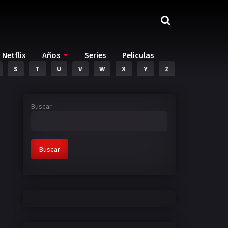
Netflix
Años
Series
Peliculas
S
T
U
V
W
X
Y
Z
Buscar
Buscar