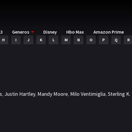
23
Generos
Disney
Hbo Max
Amazon Prime
H
I
J
K
L
M
N
O
P
Q
R
s
,
Justin Hartley
,
Mandy Moore
,
Milo Ventimiglia
,
Sterling K.