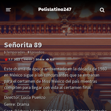
INICIO
ESTRENOS 2023
Señorita 89
GENEROS
1
Temporadas -
8
Episodios
Acción
Aventura
7.7
2022
50 min
418
ENDED
Comedia
Crimen
Este drama de época ambientado en la década de 1980
Drama
Familia
en México sigue a las concursantes que se entrenan
para el certamen de Miss México del país mientras
compiten para llegar con vida al certamen final.
DISNEY
Director:
Lucía Puenzo
HBO MAX
Genre:
Drama
AMAZON PRIME