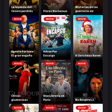
La leyenda del
Misterios de los
tesoro perdido
Flores Nocturnas
guerreros de
terracota
MOVIE
MOVIE
MOVIE
Agente Fortune:
Héroe Por
El gran engaño
Encargo
A Christmas Karen
MOVIE
MOVIE
MOVIE
Chicas
Una Librería en
glamorosas
Paris
No Respires 2
MOVIE
MOVIE
MOVIE