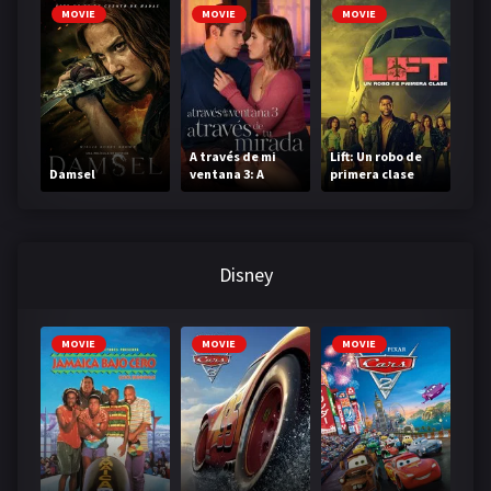
MOVIE
MOVIE
MOVIE
A través de mi
Lift: Un robo de
Damsel
ventana 3: A
primera clase
través de tu
mirada
Disney
MOVIE
MOVIE
MOVIE