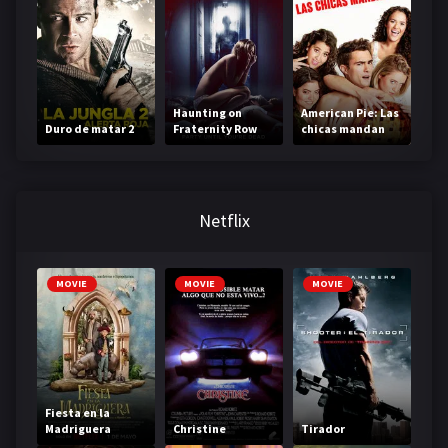
Haunting on
American Pie: Las
Duro de matar 2
Fraternity Row
chicas mandan
Netflix
MOVIE
MOVIE
MOVIE
Fiesta en la
Madriguera
Christine
Tirador