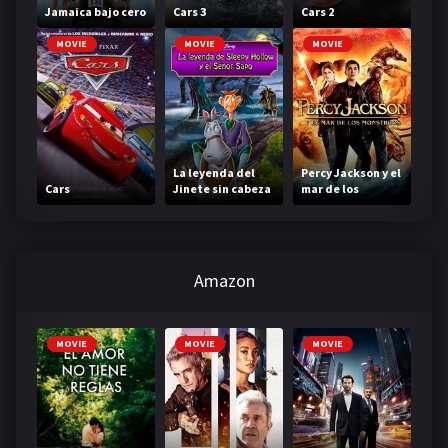
Jamaica bajo cero
Cars 3
Cars 2
MOVIE
MOVIE
MOVIE
La leyenda del
Percy Jackson y el
Cars
Jinete sin cabeza
mar de los
monstruos
Amazon
MOVIE
MOVIE
MOVIE