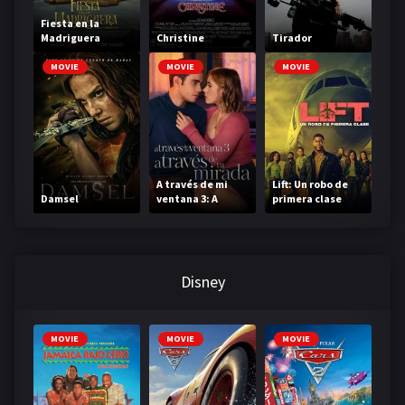
Fiesta en la
Madriguera
Christine
Tirador
MOVIE
MOVIE
MOVIE
A través de mi
Lift: Un robo de
Damsel
ventana 3: A
primera clase
través de tu
mirada
Disney
MOVIE
MOVIE
MOVIE