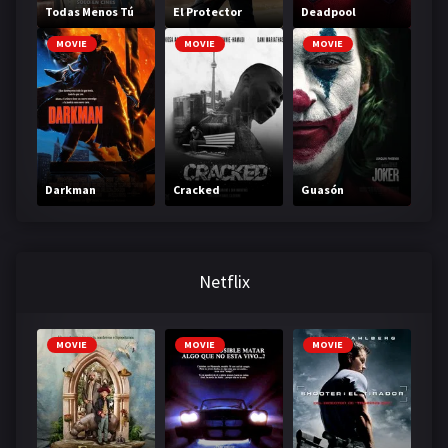
Todas Menos Tú
El Protector
Deadpool
MOVIE
MOVIE
MOVIE
Darkman
Cracked
Guasón
Netflix
MOVIE
MOVIE
MOVIE