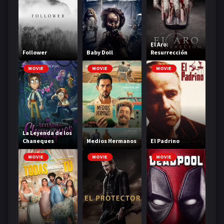
El Aro:
Follower
Baby Doll
Resurrección
MOVIE
MOVIE
MOVIE
La Leyenda de los
Chaneques
Medios Hermanos
El Padrino
MOVIE
MOVIE
MOVIE