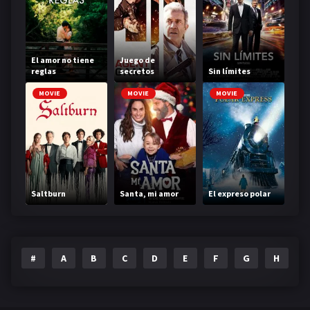
El amor no tiene
Juego de
reglas
secretos
Sin límites
MOVIE
MOVIE
MOVIE
Saltburn
Santa, mi amor
El expreso polar
#
A
B
C
D
E
F
G
H
I