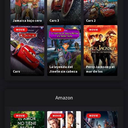
Jamaica bajo cero
Cars 3
Cars 2
MOVIE
MOVIE
MOVIE
La leyenda del
Percy Jackson y el
Cars
Jinete sin cabeza
mar de los
monstruos
Amazon
MOVIE
MOVIE
MOVIE