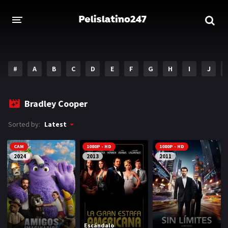
INICIO
ESTRENOS 2023
#
A
B
C
D
E
F
G
H
I
J
GENEROS
Bradley Cooper
Acción
Aventura
Sorted by:
Latest
Comedia
Crimen
CAM
1080P - HD
1080P - HD
Drama
Familia
2024
2013
2011
DISNEY
HBO MAX
AMAZON PRIME
Escándalo