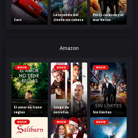
La leyenda del
Percy Jackson y el
Cars
Jinete sin cabeza
mar de los
monstruos
Amazon
MOVIE
MOVIE
MOVIE
El amor no tiene
Juego de
reglas
secretos
Sin límites
MOVIE
MOVIE
MOVIE