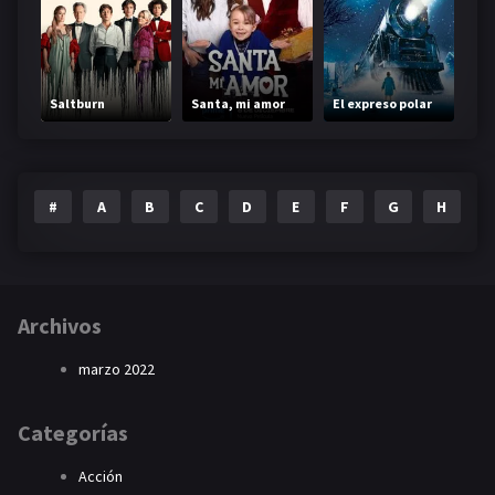
Saltburn
Santa, mi amor
El expreso polar
#
A
B
C
D
E
F
G
H
I
Archivos
marzo 2022
Categorías
Acción