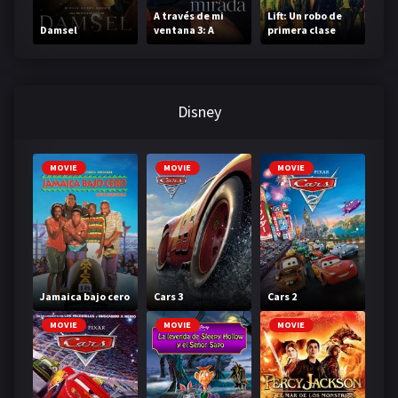
A través de mi
Lift: Un robo de
Damsel
ventana 3: A
primera clase
través de tu
mirada
Disney
MOVIE
MOVIE
MOVIE
Jamaica bajo cero
Cars 3
Cars 2
MOVIE
MOVIE
MOVIE