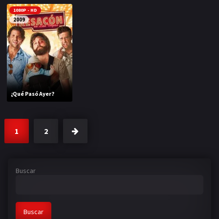
1080P - HD
2009
¿Qué Pasó Ayer?
1
2
Buscar
Buscar