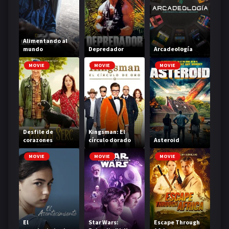
Alimentando al
mundo
Depredador
Arcadeología
MOVIE
MOVIE
MOVIE
Desfile de
Kingsman: El
corazones
círculo dorado
Asteroid
MOVIE
MOVIE
MOVIE
El
Star Wars:
Escape Through