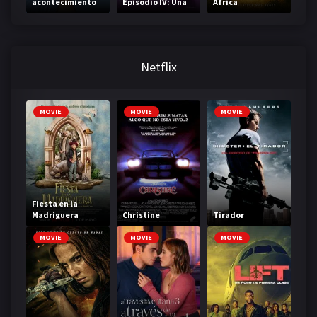
acontecimiento
Episodio IV: Una
Africa
nueva esperanza
Netflix
MOVIE
MOVIE
MOVIE
Fiesta en la
Madriguera
Christine
Tirador
MOVIE
MOVIE
MOVIE