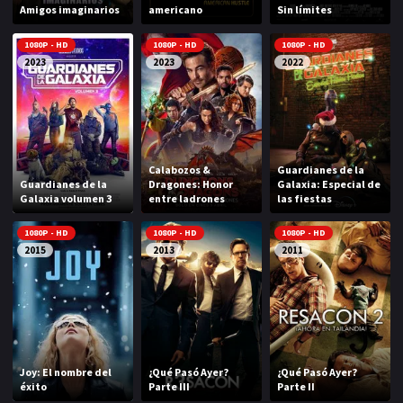
Amigos imaginarios
americano
Sin límites
NETFLIX
1080P - HD
1080P - HD
1080P - HD
AÑOS
2023
2023
2022
2023
2022
2021
2020
Calabozos &
Guardianes de la
2019
2018
Guardianes de la
Dragones: Honor
Galaxia: Especial de
Galaxia volumen 3
entre ladrones
las fiestas
2014
2006
1080P - HD
1080P - HD
1080P - HD
2002
2001
2015
2013
2011
2000
1990
SERIES
PELICULAS
Joy: El nombre del
¿Qué Pasó Ayer?
¿Qué Pasó Ayer?
éxito
Parte III
Parte II