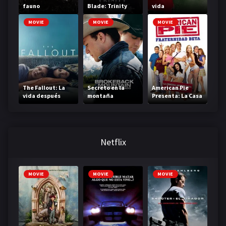
fauno
Blade: Trinity
vida
MOVIE
MOVIE
MOVIE
The Fallout: La
Secreto en la
American Pie
vida después
montaña
Presenta: La Casa
Beta
Netflix
MOVIE
MOVIE
MOVIE