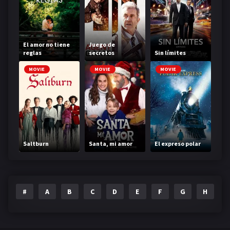
El amor no tiene
Juego de
reglas
secretos
Sin límites
MOVIE
MOVIE
MOVIE
Saltburn
Santa, mi amor
El expreso polar
#
A
B
C
D
E
F
G
H
I