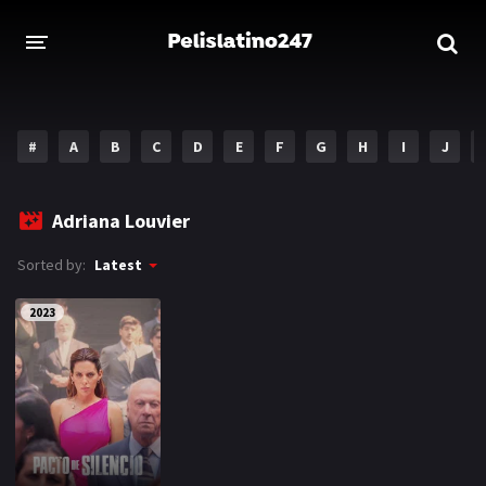
INICIO
ESTRENOS 2023
#
A
B
C
D
E
F
G
H
I
J
GENEROS
Adriana Louvier
Acción
Aventura
Sorted by:
Latest
Comedia
Crimen
2023
Drama
Familia
DISNEY
HBO MAX
AMAZON PRIME