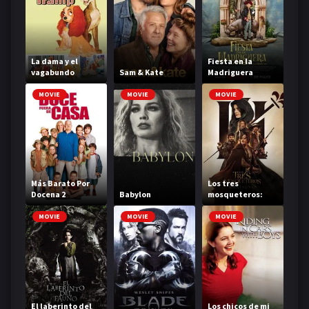
La dama y el
Fiesta en la
vagabundo
Sam & Kate
Madriguera
MOVIE
MOVIE
MOVIE
Más Barato Por
Los tres
Docena 2
Babylon
mosqueteros:
D'Artagnan
MOVIE
MOVIE
MOVIE
El laberinto del
Los chicos de mi