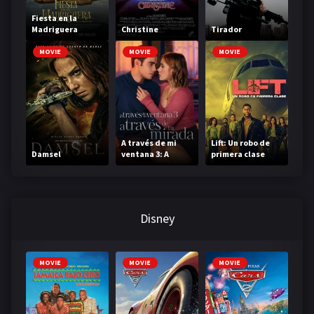
Fiesta en la
Madriguera
Christine
Tirador
MOVIE
MOVIE
MOVIE
A través de mi
Lift: Un robo de
Damsel
ventana 3: A
primera clase
través de tu
mirada
Disney
MOVIE
MOVIE
MOVIE