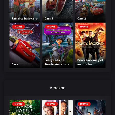
Jamaica bajo cero
Cars 3
Cars 2
MOVIE
MOVIE
MOVIE
La leyenda del
Percy Jackson y el
Cars
Jinete sin cabeza
mar de los
monstruos
Amazon
MOVIE
MOVIE
MOVIE