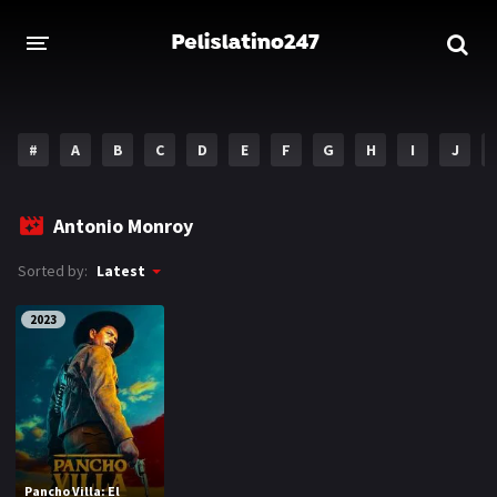
INICIO
ESTRENOS 2023
#
A
B
C
D
E
F
G
H
I
J
GENEROS
Antonio Monroy
Acción
Aventura
Sorted by:
Latest
Comedia
Crimen
2023
Drama
Familia
DISNEY
HBO MAX
AMAZON PRIME
Pancho Villa: El