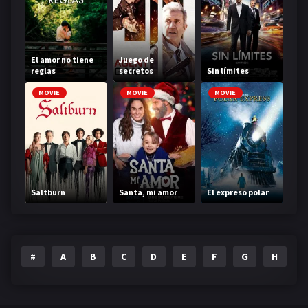
El amor no tiene
Juego de
reglas
secretos
Sin límites
MOVIE
MOVIE
MOVIE
Saltburn
Santa, mi amor
El expreso polar
#
A
B
C
D
E
F
G
H
I