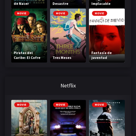
de Nacer
Desastre
Implacable
MOVIE
MOVIE
MOVIE
Piratas del
Fantasía de
Caribe: El Cofre
Tres Meses
juventud
de la Muerte
Netflix
MOVIE
MOVIE
MOVIE