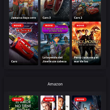
Jamaica bajo cero
Cars 3
Cars 2
MOVIE
MOVIE
MOVIE
La leyenda del
Percy Jackson y el
Cars
Jinete sin cabeza
mar de los
monstruos
Amazon
MOVIE
MOVIE
MOVIE