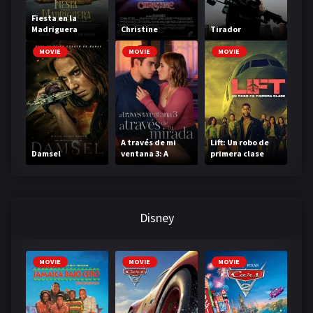
Fiesta en la
Madriguera
Christine
Tirador
MOVIE
MOVIE
MOVIE
A través de mi
Lift: Un robo de
Damsel
ventana 3: A
primera clase
través de tu
mirada
Disney
MOVIE
MOVIE
MOVIE