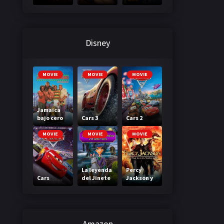
3: A través
primera
de tu
clase
mirada
Disney
MOVIE
MOVIE
MOVIE
Jamaica
bajo cero
Cars 3
Cars 2
MOVIE
MOVIE
MOVIE
La leyenda
Percy
Cars
del Jinete
Jackson y
sin cabeza
el mar de
los
monstruos
Amazon