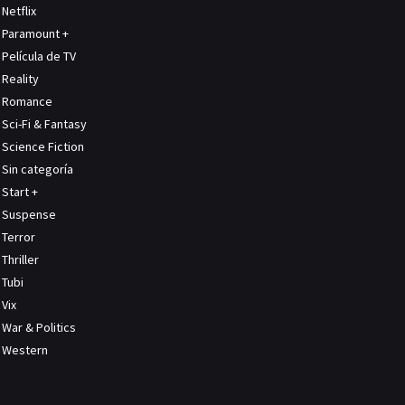
Netflix
Paramount +
Película de TV
Reality
Romance
Sci-Fi & Fantasy
Science Fiction
Sin categoría
Start +
Suspense
Terror
Thriller
Tubi
Vix
War & Politics
Western