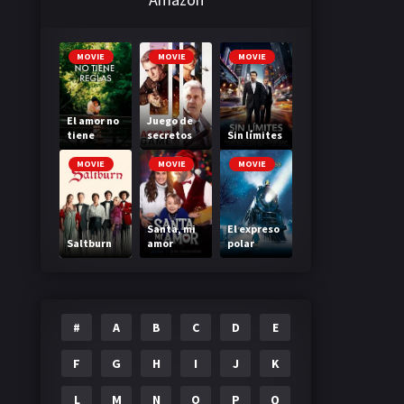
MOVIE
MOVIE
MOVIE
El amor no
Juego de
tiene
secretos
Sin límites
reglas
MOVIE
MOVIE
MOVIE
Santa, mi
El expreso
Saltburn
amor
polar
#
A
B
C
D
E
F
G
H
I
J
K
L
M
N
O
P
Q