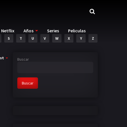
Netflix
Años
Series
Peliculas
S
T
U
V
W
X
Y
Z
st
Buscar
Buscar