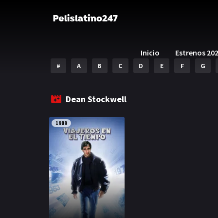
Inicio
Estrenos 20
#
A
B
C
D
E
F
G
Dean Stockwell
1989