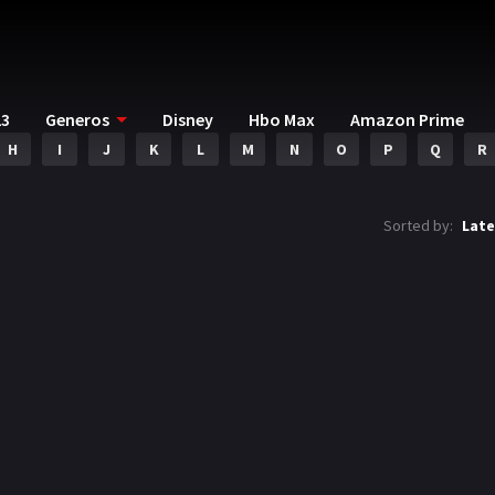
23
Generos
Disney
Hbo Max
Amazon Prime
H
I
J
K
L
M
N
O
P
Q
R
Sorted by:
Late