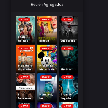
Recién Agregados
MOVIE
MOVIE
MOVIE
Enola
Holmes
Bigbug
Luz oscura
MOVIE
MOVIE
MOVIE
Si yo fuera
Mickey: La
diputado
historia de
Morbius
un ratón
MOVIE
MOVIE
MOVIE
El
Monsters,
Tron: El
Descanso
Inc.
Legado
MOVIE
MOVIE
MOVIE