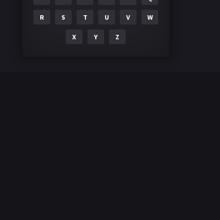
R
S
T
U
V
W
X
Y
Z