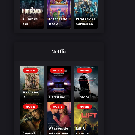
4 Jinetes
IntensaMe
Piratas del
del
nte 2
Caribe: La
Apocalipsi
Venganza
s
de Salazar
Netflix
MOVIE
MOVIE
MOVIE
Fiesta en
la
Christine
Tirador
Madriguer
a
MOVIE
MOVIE
MOVIE
A través de
Lift: Un
Damsel
mi ventana
robo de