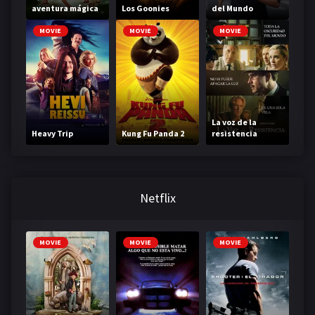
aventura mágica
Los Goonies
del Mundo
MOVIE
MOVIE
MOVIE
La voz de la
Heavy Trip
Kung Fu Panda 2
resistencia
Netflix
MOVIE
MOVIE
MOVIE