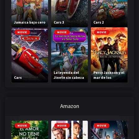
Jamaica bajo cero
Cars 3
Cars 2
MOVIE
MOVIE
MOVIE
La leyenda del
Percy Jackson y el
Cars
Jinete sin cabeza
mar de los
monstruos
Amazon
MOVIE
MOVIE
MOVIE