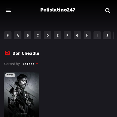
INICIO
ESTRENOS 2023
#
A
B
C
D
E
F
G
H
I
J
GENEROS
Don Cheadle
Acción
Aventura
Sorted by:
Latest
Comedia
Crimen
2023
Drama
Familia
DISNEY
HBO MAX
AMAZON PRIME