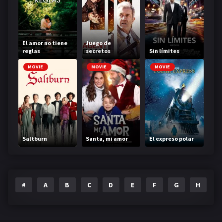
El amor no tiene
Juego de
reglas
secretos
Sin límites
MOVIE
MOVIE
MOVIE
Saltburn
Santa, mi amor
El expreso polar
#
A
B
C
D
E
F
G
H
I