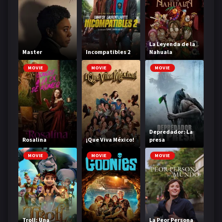
La Leyenda de la
Master
Incompatibles 2
Nahuala
MOVIE
MOVIE
MOVIE
Depredador: La
Rosalina
¡Que Viva México!
presa
MOVIE
MOVIE
MOVIE
Troll: Una
La Peor Persona