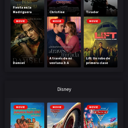
Fiesta en la
Madriguera
Christine
Tirador
MOVIE
MOVIE
MOVIE
A través de mi
Lift: Un robo de
Damsel
ventana 3: A
primera clase
través de tu
mirada
Disney
MOVIE
MOVIE
MOVIE