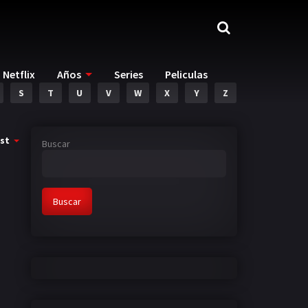
Netflix
Años
Series
Peliculas
S
T
U
V
W
X
Y
Z
st
Buscar
Buscar