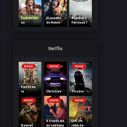
Cuarenton
El asedio
Rápidos y
es
de Robin
Furiosos 7
Hood
Netflix
MOVIE
MOVIE
MOVIE
Fiesta en
la
Christine
Tirador
Madriguer
a
MOVIE
MOVIE
MOVIE
A través de
Lift: Un
Damsel
mi ventana
robo de