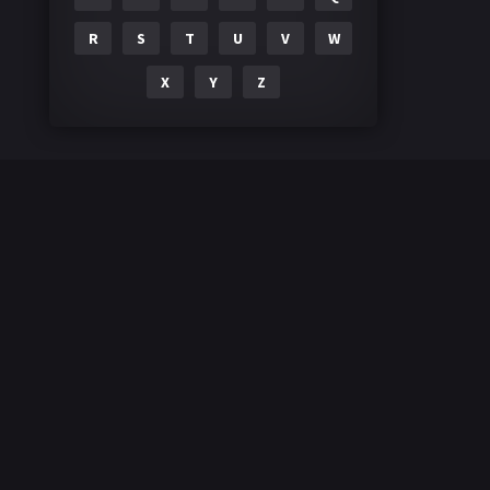
R
S
T
U
V
W
X
Y
Z