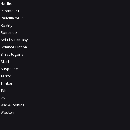
Netflix
Paramount +
Película de TV
Reality
Romance
Sci-Fi & Fantasy
Science Fiction
Sin categoría
Start +
Suspense
Terror
Thriller
Tubi
Vix
War & Politics
Western