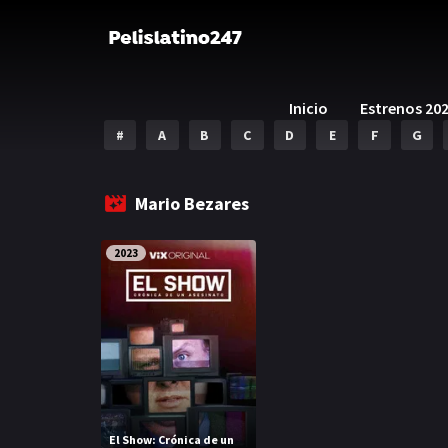
Inicio
Estrenos 20
#
A
B
C
D
E
F
G
Mario Bezares
2023
El Show: Crónica de un