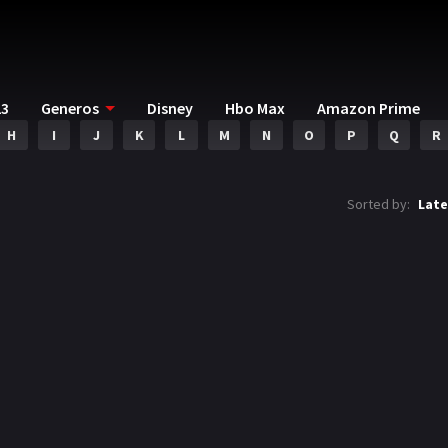
23
Generos
Disney
Hbo Max
Amazon Prime
H
I
J
K
L
M
N
O
P
Q
R
Sorted by:
Late