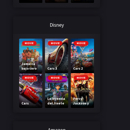
3: A través
primera
de tu
clase
mirada
Disney
MOVIE
MOVIE
MOVIE
Jamaica
bajo cero
Cars 3
Cars 2
MOVIE
MOVIE
MOVIE
La leyenda
Percy
Cars
del Jinete
Jackson y
sin cabeza
el mar de
los
monstruos
Amazon